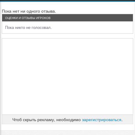
Пока нет ни одного отзыва.
ОЦЕНКИ И ОТЗЫВЫ ИГРОКОВ
Пока никто не голосовал.
Чтоб скрыть рекламу, необходимо
зарегистрироваться
.