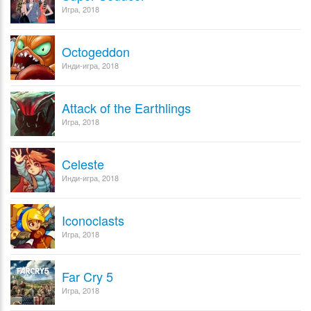
Игра, 2018
Octogeddon
Инди-игра, 2018
Attack of the Earthlings
Игра, 2018
Celeste
Инди-игра, 2018
Iconoclasts
Игра, 2018
Far Cry 5
Игра, 2018