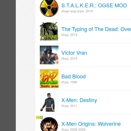
S.T.A.L.K.E.R.: OGSE MOD
Инди-мод игры, 2015
The Typing of The Dead: Overk
Игра, 2013
Victor Vran
Игра, 2015
Bad Blood
Игра, 1990
X-Men: Destiny
Игра, 2011
1
1
X-Men Origins: Wolverine
Игра, 2008-2009