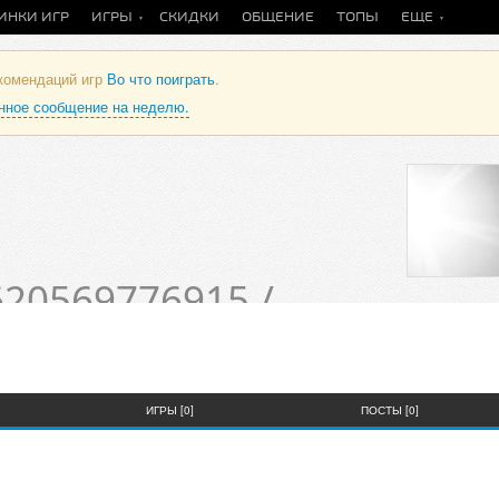
ИНКИ ИГР
ИГРЫ
СКИДКИ
ОБЩЕНИЕ
ТОПЫ
ЕЩЕ
екомендаций игр
Во что поиграть
.
анное сообщение на неделю.
20569776915 /
пользователя
ИГРЫ [0]
ПОСТЫ [0]