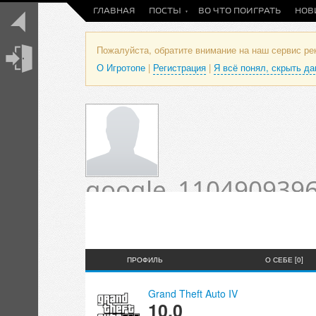
ГЛАВНАЯ
ПОСТЫ
ВО ЧТО ПОИГРАТЬ
НОВ
Пожалуйста, обратите внимание на наш сервис р
О Игротопе
|
Регистрация
|
Я всё понял, скрыть д
google_1104909396
Оценки и отзывы 
Статус пока не установлен.
ПРОФИЛЬ
О СЕБЕ [0]
Grand Theft Auto IV
10.0