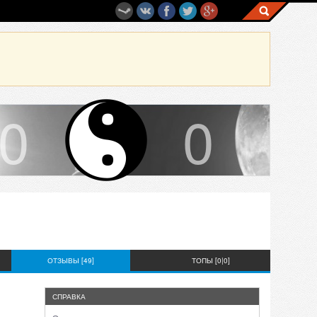
0
0
ОТЗЫВЫ [49]
ТОПЫ [0|0]
СПРАВКА