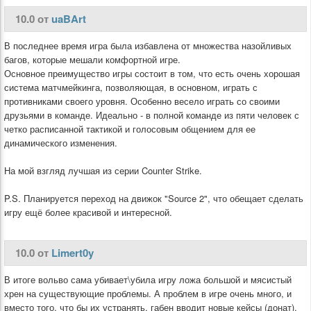
10.0 от
uaBArt
В последнее время игра была избавлена от множества назойливых
багов, которые мешали комфортной игре.
Основное преимущество игры состоит в том, что есть очень хорошая
система матчмейкинга, позволяющая, в основном, играть с
противниками своего уровня. Особенно весело играть со своими
друзьями в команде. Идеально - в полной команде из пяти человек с
четко расписанной тактикой и голосовым общением для ее
динамического изменения.
На мой взгляд лучшая из серии Counter Strike.
P.S. Планируется переход на движок "Source 2", что обещает сделать
игру ещё более красивой и интересной.
10.0 от
Limert0y
В итоге вольво сама убивает\убила игру ложа большой и мясистый
хрен на существующие проблемы. А проблем в игре очень много, и
вместо того, что бы их устранять, габен вводит новые кейсы (донат),