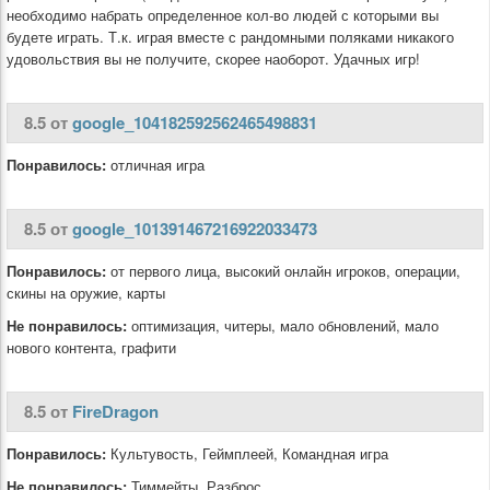
необходимо набрать определенное кол-во людей с которыми вы
будете играть. Т.к. играя вместе с рандомными поляками никакого
удовольствия вы не получите, скорее наоборот. Удачных игр!
8.5 от
google_104182592562465498831
Понравилось:
отличная игра
8.5 от
google_101391467216922033473
Понравилось:
от первого лица, высокий онлайн игроков, операции,
скины на оружие, карты
Не понравилось:
оптимизация, читеры, мало обновлений, мало
нового контента, графити
8.5 от
FireDragon
Понравилось:
Культувость, Геймплеей, Командная игра
Не понравилось:
Тиммейты, Разброс