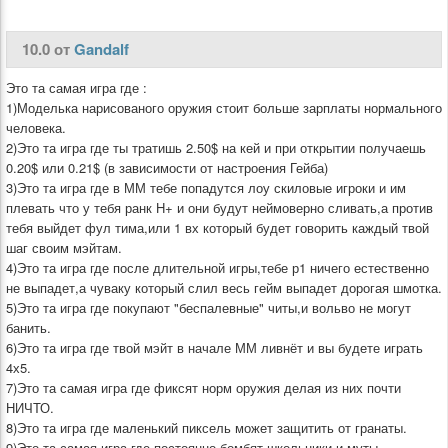
10.0 от
Gandalf
Это та самая игра где :
1)Моделька нарисованого оружия стоит больше зарплаты нормального
человека.
2)Это та игра где ты тратишь 2.50$ на кей и при открытии получаешь
0.20$ или 0.21$ (в зависимости от настроения Гейба)
3)Это та игра где в ММ тебе попадутся лоу скиловые игроки и им
плевать что у тебя ранк H+ и они будут неймоверно сливать,а против
тебя выйдет фул тима,или 1 вх который будет говорить каждый твой
шаг своим мэйтам.
4)Это та игра где после длительной игры,тебе р1 ничего естественно
не выпадет,а чуваку который слил весь гейм выпадет дорогая шмотка.
5)Это та игра где покупают "беспалевные" читы,и вольво не могут
банить.
6)Это та игра где твой мэйт в начале ММ ливнёт и вы будете играть
4х5.
7)Это та самая игра где фиксят норм оружия делая из них почти
НИЧТО.
8)Это та игра где маленький пиксель может защитить от гранаты.
9)Это та самая игра где постоянно бомбят школьники и муты