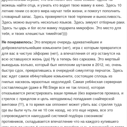
можешь найти отца, и узнать кто водил твою мамку в кино. Здесь 10
летние гении со всего мира научат тебя жизни, и помогут пополнить
словарный запас. Здесь проверяется твоё терпение и выносливость.
Здесь можно выучить несколько языков. Здесь зимуют отборные раки.
Здесь ты царь и бог если мамку подарила микрофон. Это место для
тебя, и твоих клешистых тимейтов!))))
Не понравилось:
Это впервую очередь адекватнейшее и
доброжелательнейшее комьюнити (нет), игра с которым превратится
для вас в чистую эйфорию (нет), а впечатления от игр останутся на
всю оставшуюся жизнь (да) Ну а теперь без сарказма. Это мертвый
выкидышь вэльво, который был неплохим шутаном в 2012, но, очень
быстро сдох, превратившись в очередной симулятор перчаток. Здесь
вас ждет самое е64нутейшее комьюнити, состоящее сплошь из
гнилых насквозь мразотных недолюдей. Самая уе64нская серверная
составляющая (даже в R6:Siege все не так плохо), которая
отказывается регистрировать ваши прямые (без вариантов промаха, и
стрелок с прицелом и цель неподвижны) попадания снайперской
винтовки (!!!), в то время как оппонент может убить вас стреляя туда
где вы были чуть ли не 10 сек назад, но это еще норма, все это
сопровождается наихудшей системой подбора союзников/
противников, складывается впечатление что на каждого купившего
игру вэльво нашло 4 неадекватных психбольных, а вишенкой на торте