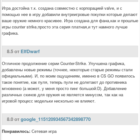
Игра достойна т.к. создана совместно с корпорацией valve, и с
помощью нее в игру добавили внутреигровые покупки которые делают
ваше оружие немного красивее. Игра создана для фана,как и прошлые
игры counter strike,просто эта серия платная,и тут намного лучше
графика.
8.5 от
ElfDwarf
Отличное продолжение серии Counter-Strike. Улучшена графика,
добавлены новые режимы (точнее, некоторые старые режимы стали
официальными). И, по моим ощущениям, именно в CS GO появилось
такое понятие, как пуля, теперь пули не долетают до противника
мгновенно (а может, у меня просто пинг большой:D). Добавление
различных скинов для оружия не является минусом, так как на
игровой процесс модельки нисколько не влияют.
8.0 от
google_115120934567342898770
Понравилось:
Сетевая игра