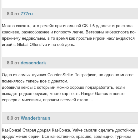
8.0 от
777ru
Можно сказать, что ремейк оригинальной CS 1.6 удался: игра стала
красивее, разнообразнее и попросту легче. Ветераны киберспорта по-
прежнему недовольны, в то время как простые игроки наслаждаются
игрой в Global Offensive и по сей день.
8.0 от
dessendark
Одна из самых лучших Counter-Strike По графике, но одно но многое
поменялось теперь все с донатом,
добавили кейсы с которыми можно хорошо подзаработать, если
выпадет редкое оружие, много карт есть Hanger Games и новые
сервера с миссиями, впрочем веселей стало ...
8.0 от
Wanderbraun
КаэСочка! Старая добрая КаэСочка. Valve смогли сделать достойное
продолжение серии. Все качественно, красиво, зрелищно, турниры