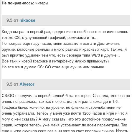
Не понравилось:
читеры
9.5 от
nikaose
Когда сыграл в первый раз, вроде ничего особенного и не изменилось
тот же CS, с улучшенной графикой, режимами и тп...
Но поиграв еще пару часов, меня захватили все эти Достижения,
оружие, классные режимы и много разных и красивых карт. Так же, я
был приятно удивлен тем что, есть сервера типа War3 и другие...
Все таки к новой графике и интерфейсу нужно привыкнуть)
Но все же я думаю CS: GO стал еще лучше чем раньше
9.5 от
Alvetor
CS:GO я получил с первой волной бета-тестеров. Сначала, мне она не
очень понравилась, так как я очень долго играл в команде в 1.6.
Графика была, конечно, на уровне, но физика и стрельба меня не
очень устраивали. Теперь у меня уже почти 1200 часов в игре и что я
могу о ней сказать? А могу сказать, что это достойное продолжение
серии, которое теперь уже меня устраивает по всем параметрам. Так
еще и игра окупила себя раз в 30 уже за счет продажи скинов. Играть