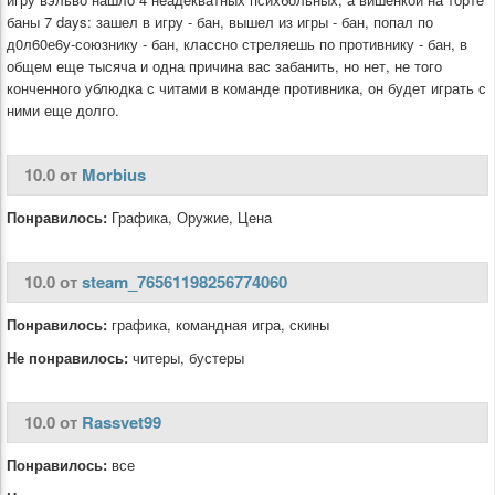
баны 7 days: зашел в игру - бан, вышел из игры - бан, попал по
д0л60е6у-союзнику - бан, классно стреляешь по противнику - бан, в
общем еще тысяча и одна причина вас забанить, но нет, не того
конченного ублюдка с читами в команде противника, он будет играть с
ними еще долго.
10.0 от
Morbius
Понравилось:
Графика, Оружие, Цена
10.0 от
steam_76561198256774060
Понравилось:
графика, командная игра, скины
Не понравилось:
читеры, бустеры
10.0 от
Rassvet99
Понравилось:
все