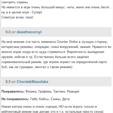
смотреть скрины.
Но имеются в игре очень большой минус: читы, меня они очень бесят,
ну а в целом игра - Супер!
Советую всем, пока!
9.0 от
deeathecornyi
На моё мнение эта часть изменила Counter Strike в лучшую сторону,
интересные режимы, операции, гонка вооружений, звания. Нравится во
многих играх когда есть куда стремиться. Вероятность выпадения
оружия, кейсов и тд. Естественно больше всего зацепил
соревновательный режим, где игроки играют на определённой карте
5х5, как на турнирах, мечтал о таком режиме)
8.5 от
CherdakMazafaka
Понравилось:
Физика, Графика, Тактика, Реакция
Не понравилось:
Гейб, Кейсы, Скины, Дети
Новая контра очень и очень хороша, НО если играть только в
рейтинговый режим (как делаю это я т.к. остальные просто скука)