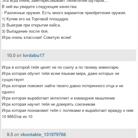
Эта игра очень заинтересовывает любителей шутеров...
В ней вы увидите следующие качества:
- Различные оружия. Есть много вариантов приобретения оружия.
1) Купив его на Торговой площадке.
2) Выиграв при открытии кейса.
3) Выпадение после боя.
Игра очень классная! Советую всем!
10.0 от
lordabu17
Игра в которой тебя ценят не по скилу а по твоему инвентарю
Игра которая обучит тебя всем языкам мира, даже которых не
существует
Игра которая поможет найти твоего давно потерянного отца и не
одного
Игра которая выработает интеллект и командное мышление
Игра которая научит тебя не доверять союзникам
Игра которая познакомит тебя с поляками и выработает вражду к ним
10 MAG'ов из 10
9.5 от
vkontakte_131979766