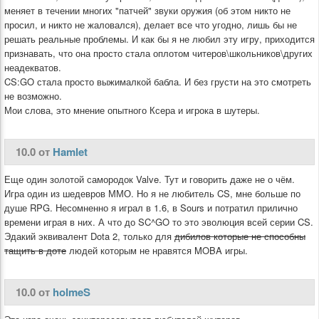
меняет в течении многих "патчей" звуки оружия (об этом никто не
просил, и никто не жаловался), делает все что угодно, лишь бы не
решать реальные проблемы. И как бы я не любил эту игру, приходится
признавать, что она просто стала оплотом читеров\школьников\других
неадекватов.
CS:GO стала просто выжималкой бабла. И без грусти на это смотреть
не возможно.
Мои слова, это мнение опытного Ксера и игрока в шутеры.
10.0 от
Hamlet
Еще один золотой самородок Valve. Тут и говорить даже не о чём.
Игра один из шедевров ММО. Но я не любитель CS, мне больше по
душе RPG. Несомненно я играл в 1.6, в Sours и потратил прилично
времени играя в них. А что до SC^GO то это эволюция всей серии CS.
Эдакий эквивалент Dota 2, только для
дибилов которые не способны
тащить в доте
людей которым не нравятся MOBA игры.
10.0 от
holmeS