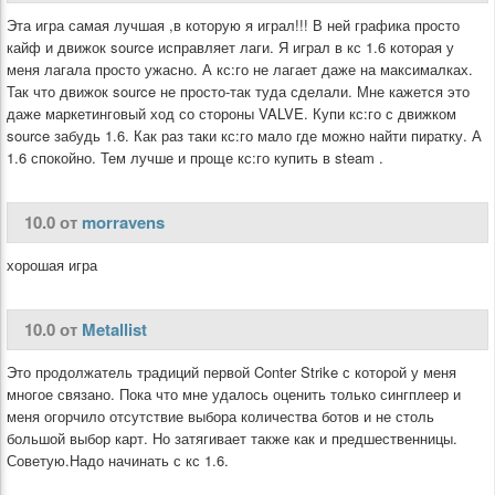
Эта игра самая лучшая ,в которую я играл!!! В ней графика просто
кайф и движок source исправляет лаги. Я играл в кс 1.6 которая у
меня лагала просто ужасно. А кс:го не лагает даже на максималках.
Так что движок source не просто-так туда сделали. Мне кажется это
даже маркетинговый ход со стороны VALVE. Купи кс:го с движком
source забудь 1.6. Как раз таки кс:го мало где можно найти пиратку. А
1.6 спокойно. Тем лучше и проще кс:го купить в steam .
10.0 от
morravens
хорошая игра
10.0 от
Metallist
Это продолжатель традиций первой Conter Strike с которой у меня
многое связано. Пока что мне удалось оценить только сингплеер и
меня огорчило отсутствие выбора количества ботов и не столь
большой выбор карт. Но затягивает также как и предшественницы.
Советую.Надо начинать с кс 1.6.