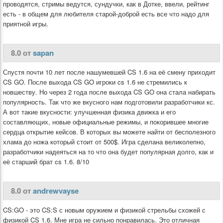
проводятся, стримы ведутся, сундучки, как в Дотке, ввели, рейтинг
есть - в общем для любителя старой-доброй есть все что надо для
приятной игры.
8.0 от
sapan
Спустя почти 10 лет после нашумевшей CS 1.6 на её смену приходит
CS GO. После выхода CS GO игроки cs 1.6 не стремились к
новшеству. Но через 2 года после выхода CS GO она стала набирать
популярность. Так что же вкусного нам подготовили разработчики кс.
А вот такие вкусности: улучшенная физика движка и его
составляющих, новые официальные режимы, и покорившее многие
сердца открытие кейсов. В которых вы можете найти от бесполезного
хлама до ножа который стоит от 500$. Игра сделана великолепно,
разработчики надеяться на то что она будет популярная долго, как и
её старший брат cs 1.6. 8/10
8.0 от
andrewvayse
CS:GO - это CS:S с новым оружием и физикой стрельбы схожей с
физикой CS 1.6. Мне игра не сильно понравилась. Это отличная