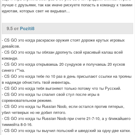
лучше с друзьями, так как иначе рискуете попасть в команду к такими
идиотам, которых свет не видывал...
9.5 от
Poziti8
- CS GO это когда раскраски оружия стоят дороже крутых игровых
девайсов.
- CS GO это когда ты обязан дропнуть свой красивый калаш всей
команде.
- CS GO это когда открываешь 20 сундуков и получаешь 20 кусков
синего г**на.
- CS GO это когда тебе по 10 раз в день присылают ссылки на трояны
в надежде обчистить твой инвентарь.
- CS GO это когда тебя выгоняют только потому что ты Русский.
- CS GO это когда ты спалил свой стул после игры в
соревновательном режиме.
- CS GO это когда ты Russian Noob, если остался против пятерых,
убил четверых но не добил пятого.
- CS GO это когда ты Russian Noob при счете 21-7-10, а у ближайшего
тиммейта 8-0-16.
- CS GO это когда ты выучил польский и шведский за одну-две катки.