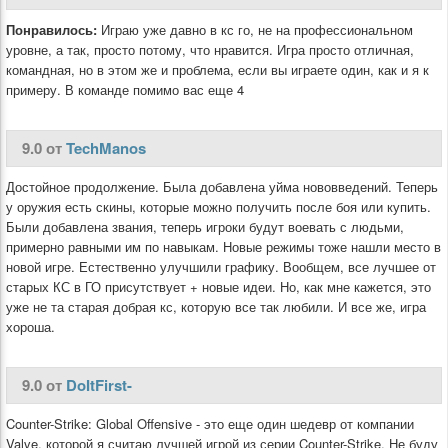
Понравилось:
Играю уже давно в кс го, не на профессиональном
уровне, а так, просто потому, что нравится. Игра просто отличная,
командная, но в этом же и проблема, если вы играете один, как и я к
примеру. В команде помимо вас еще 4
9.0 от
TechManos
Достойное продолжение. Была добавлена уйма нововведений. Теперь
у оружия есть скины, которые можно получить после боя или купить.
Были добавлена звания, теперь игроки будут воевать с людьми,
примерно равными им по навыкам. Новые режимы тоже нашли место в
новой игре. Естественно улучшили графику. Вообщем, все лучшее от
старых КС в ГО присутствует + новые идеи. Но, как мне кажется, это
уже не та старая добрая кс, которую все так любили. И все же, игра
хороша.
9.0 от
DoItFirst-
Counter-Strike: Global Offensive - это еще один шедевр от компании
Valve, которой я считаю лучшей игрой из серии Counter-Strike. Не буду