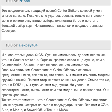
10.0 от
Priboy
Это продолжатель традиций первой Conter Strike с которой у меня
многое связано. Пока что мне удалось оценить только сингплеер и
меня огорчило отсутствие выбора количества ботов и не столь
большой выбор карт. Но затягивает также как и предшественницы.
Советую.
10.0 от
alekcey404
И снова старый добрый CS. Суть не изменилась, делаем все то же,
что и в Counter-strike 1.6. Однако, графика стала еще лучше, чем в
Counter-strike: Source, но это не главное, что изменилось.
Главным отличием Counter-strike: Global Offensive от своих
предшественников, так это то, что теперь мы можем изменять модели
оружий и ножей. Причем вторые стоят бешенных денег. Смысл тот же,
что и в DOTA 2, мы тупо меняем вид пушки. Ни урона, ни
скорострельности, ни точности нам эти модельки не прибавляют. Они
просто красивые.
Так же стоит отметить, что в Counter-strike: Global Offensive появились
новые оружия, которых не было в предыдущих играх. Это вам и CZ75-
Auto, и Mac-7, и Sawed-Off, и Tec-9, и M4A4,