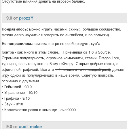
Отсутствие влияния доната на игровой баланс.
9.0 от
prozzY
Понравилось:
можно играть часами, скины), большое сообщество,
можно легко научиться говорить по английски, и по польски)
Не понравилось:
физика в игре не особо радует, кур*а
Контра - как много в этом слове... Приемница cs 1.6 и Source.
Огромная популярность, огромное комьюнити, ставки, Dragon Lore,
турниры, все что нужно любому геймеру. Старые добрые карты, с
офигенной графикой. Все это
+ 4 поляка в тиме каждый раз)),
делает
игру одной из популярнейших в наше время. Советую поиграть,
особенно с друзьями.
• Геймплей - 9/10
• Управление - 10/10
• Графика - 9/10
• Звук - 8/10
•
Колличество раков в команде - over9999
9.0 от
audi_maker