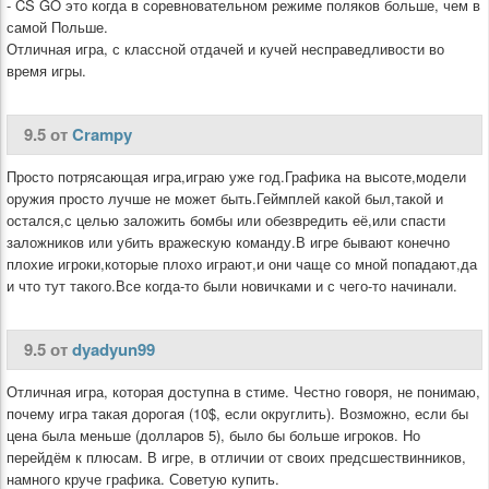
- CS GO это когда в соревновательном режиме поляков больше, чем в
самой Польше.
Отличная игра, с классной отдачей и кучей несправедливости во
время игры.
9.5 от
Crampy
Просто потрясающая игра,играю уже год.Графика на высоте,модели
оружия просто лучше не может быть.Геймплей какой был,такой и
остался,с целью заложить бомбы или обезвредить её,или спасти
заложников или убить вражескую команду.В игре бывают конечно
плохие игроки,которые плохо играют,и они чаще со мной попадают,да
и что тут такого.Все когда-то были новичками и с чего-то начинали.
9.5 от
dyadyun99
Отличная игра, которая доступна в стиме. Честно говоря, не понимаю,
почему игра такая дорогая (10$, если округлить). Возможно, если бы
цена была меньше (долларов 5), было бы больше игроков. Но
перейдём к плюсам. В игре, в отличии от своих предсшествинников,
намного круче графика. Советую купить.