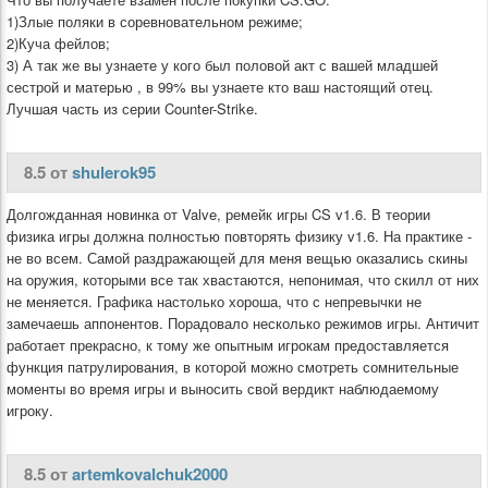
1)Злые поляки в соревновательном режиме;
2)Куча фейлов;
3) А так же вы узнаете у кого был половой акт с вашей младшей
сестрой и матерью , в 99% вы узнаете кто ваш настоящий отец.
Лучшая часть из серии Counter-Strike.
8.5 от
shulerok95
Долгожданная новинка от Valve, ремейк игры CS v1.6. В теории
физика игры должна полностью повторять физику v1.6. На практике -
не во всем. Самой раздражающей для меня вещью оказались скины
на оружия, которыми все так хвастаются, непонимая, что скилл от них
не меняется. Графика настолько хороша, что с непревычки не
замечаешь аппонентов. Порадовало несколько режимов игры. Античит
работает прекрасно, к тому же опытным игрокам предоставляется
функция патрулирования, в которой можно смотреть сомнительные
моменты во время игры и выносить свой вердикт наблюдаемому
игроку.
8.5 от
artemkovalchuk2000