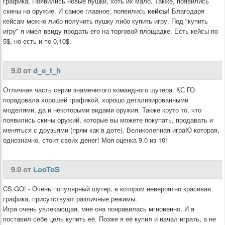
графика. Появились новые пушки, хоть их мало. Также, появились
скины на оружие. И самое главное, появились
кейсы
! Благодаря
кейсам можно либо получить пушку либо купить игру. Под "купить
игру" я имел ввиду продать его на торговой площадке. Есть кейсы по
5$, но есть и по 0,10$.
9.0 от
d_e_t_h
Отличная часть серии знаменитого командного шутера. КС ГО
порадовала хорошей графикой, хорошо детализированными
моделями, да и некоторыми видами оружия. Также круто то, что
появились скины оружий, которые вы можете покупать, продавать и
меняться с друзьями (прям как в доте). Великолепная играЮ которая,
однозначно, стоит своих денег! Моя оценка 9.0 из 10!
9.0 от
LooToS
CS:GO! - Очень популярный шутер, в котором невероятно красивая
графика, присутствуют различные режимы.
Игра очень увлекающая, мне она понравилась мгновенно. И я
поставил себе цель купить её. Позже я её купил и начал играть, а не