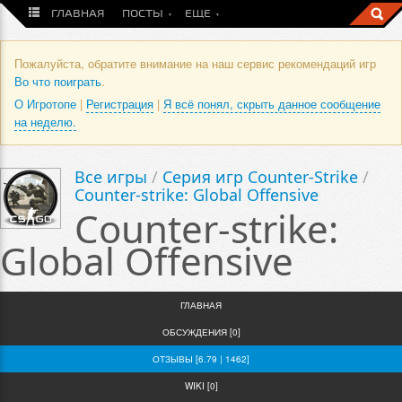
ГЛАВНАЯ
ПОСТЫ
ЕЩЕ
Пожалуйста, обратите внимание на наш сервис рекомендаций игр
Во что поиграть
.
О Игротопе
|
Регистрация
|
Я всё понял, скрыть данное сообщение
на неделю.
Все игры
/
Серия игр Counter-Strike
/
Counter-strike: Global Offensive
Counter-strike:
Global Offensive
ГЛАВНАЯ
ОБСУЖДЕНИЯ [0]
ОТЗЫВЫ [6.79 | 1462]
WIKI [0]