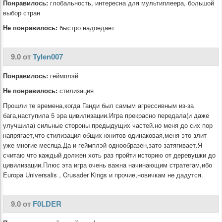
Понравилось:
глобальность, интересна для мультиплеера, большой
выбор стран
Не понравилось:
быстро надоедает
9.0 от
Tylen007
Понравилось:
геймплэй
Не понравилось:
стилизация
Прошли те времена,когда Ганди был самым агрессивным из-за
бага,наступила 5 эра цивилизации.Игра прекрасно передала(и даже
улучшила) сильные стороны предыдущих частей.но меня до сих пор
напрягает,что стилизация общих юнитов одинаковая,меня это злит
уже многие месяца.Да и геймплэй однообразен,зато затягивает.Я
считаю что каждый должен хоть раз пройти историю от деревушки до
цивилизации.Плюс эта игра очень важна начинающим стратегам,ибо
Europa Universalis , Crusader Kings и прочие,новичкам не дадутся.
9.0 от
F0LDER