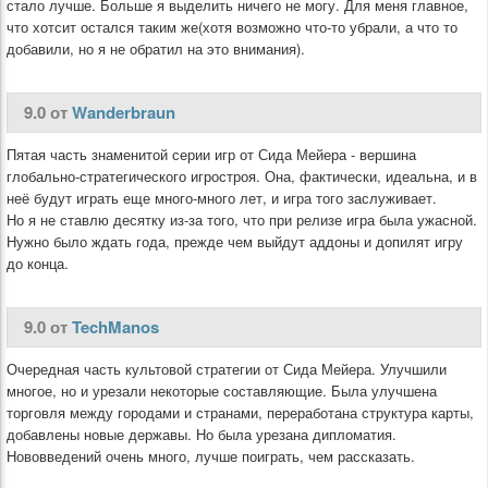
стало лучше. Больше я выделить ничего не могу. Для меня главное,
что хотсит остался таким же(хотя возможно что-то убрали, а что то
добавили, но я не обратил на это внимания).
9.0 от
Wanderbraun
Пятая часть знаменитой серии игр от Сида Мейера - вершина
глобально-стратегического игростроя. Она, фактически, идеальна, и в
неё будут играть еще много-много лет, и игра того заслуживает.
Но я не ставлю десятку из-за того, что при релизе игра была ужасной.
Нужно было ждать года, прежде чем выйдут аддоны и допилят игру
до конца.
9.0 от
TechManos
Очередная часть культовой стратегии от Сида Мейера. Улучшили
многое, но и урезали некоторые составляющие. Была улучшена
торговля между городами и странами, переработана структура карты,
добавлены новые державы. Но была урезана дипломатия.
Нововведений очень много, лучше поиграть, чем рассказать.