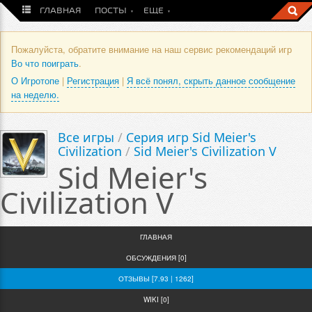
ГЛАВНАЯ
ПОСТЫ
ЕЩЕ
Пожалуйста, обратите внимание на наш сервис рекомендаций игр
Во что поиграть
.
О Игротопе
|
Регистрация
|
Я всё понял, скрыть данное сообщение
на неделю.
Все игры
/
Серия игр Sid Meier's
Civilization
/
Sid Meier's Civilization V
Sid Meier's
Civilization V
ГЛАВНАЯ
ОБСУЖДЕНИЯ [0]
ОТЗЫВЫ [7.93 | 1262]
WIKI [0]