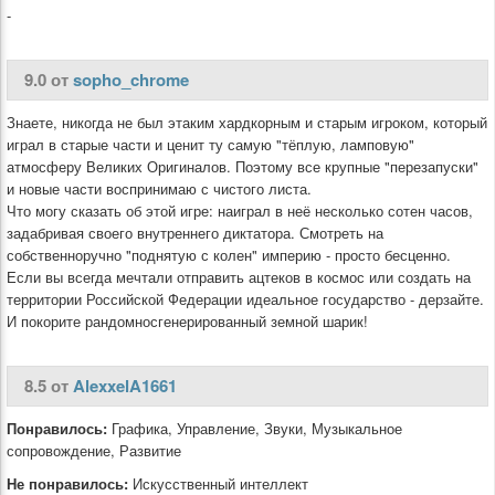
-
9.0 от
sopho_chrome
Знаете, никогда не был этаким хардкорным и старым игроком, который
играл в старые части и ценит ту самую "тёплую, ламповую"
атмосферу Великих Оригиналов. Поэтому все крупные "перезапуски"
и новые части воспринимаю с чистого листа.
Что могу сказать об этой игре: наиграл в неё несколько сотен часов,
задабривая своего внутреннего диктатора. Смотреть на
собственноручно "поднятую с колен" империю - просто бесценно.
Если вы всегда мечтали отправить ацтеков в космос или создать на
территории Российской Федерации идеальное государство - дерзайте.
И покорите рандомносгенерированный земной шарик!
8.5 от
AlexxelA1661
Понравилось:
Графика, Управление, Звуки, Музыкальное
сопровождение, Развитие
Не понравилось:
Искусственный интеллект