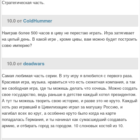
Стратегическая часть.
10.0 от
ColdHummer
Наиграв более 500 часов в циву не перестаю играть. Игра затягивает
на целый день. В какой игре , кроме цивы, вам можно будет построить
совю империю?
10.0 от
deadwars
Самая любимая часть серии. В эту игру я влюбился с первого раза.
Красивая игра, музыка. нравиться что есть сюжетная компания, а так
же свободная игра, где ты можешь делать что хочешь. Можно создать
свое государство, ведь раньше в детстве каждый хотел президентом.
А тут ты можешь творить свою историю, и разве это не круто. Каждый
хоть раз игравший в Цивилизацию играл за матушку Россию, и
нагибал всех во круг, а особенно круто было когда на карте
попадалась Германия, и ты начинал как сумасшедший создавать
армию, и отбирать город за городом. 10 слоновых костей из 10.