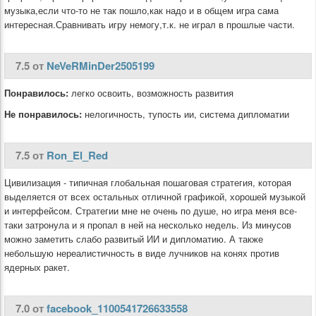
музыка,если что-то не так пошло,как надо и в общем игра сама
интересная.Сравнивать игру немогу,т.к. не играл в прошлые части.
7.5 от
NeVeRMinDer2505199
Понравилось:
легко освоить, возможность развития
Не понравилось:
нелогичность, тупость ии, система дипломатии
7.5 от
Ron_El_Red
Цивилизация - типичная глобальная пошаговая стратегия, которая
выделяется от всех остальных отличной графикой, хорошей музыкой
и интерфейсом. Стратегии мне не очень по душе, но игра меня все-
таки затронула и я пропал в ней на несколько недель. Из минусов
можно заметить слабо развитый ИИ и дипломатию. А также
небольшую нереалистичность в виде лучников на конях против
ядерных ракет.
7.0 от
facebook_1100541726633558