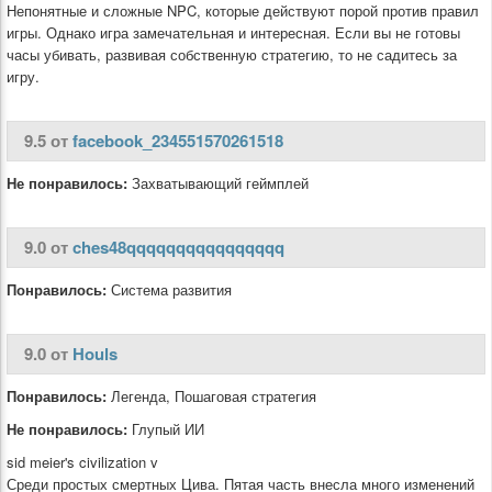
Непонятные и сложные NPC, которые действуют порой против правил
игры. Однако игра замечательная и интересная. Если вы не готовы
часы убивать, развивая собственную стратегию, то не садитесь за
игру.
9.5 от
facebook_234551570261518
Не понравилось:
Захватывающий геймплей
9.0 от
ches48qqqqqqqqqqqqqqqq
Понравилось:
Система развития
9.0 от
Houls
Понравилось:
Легенда, Пошаговая стратегия
Не понравилось:
Глупый ИИ
sid meier's civilization v
Среди простых смертных Цива. Пятая часть внесла много изменений