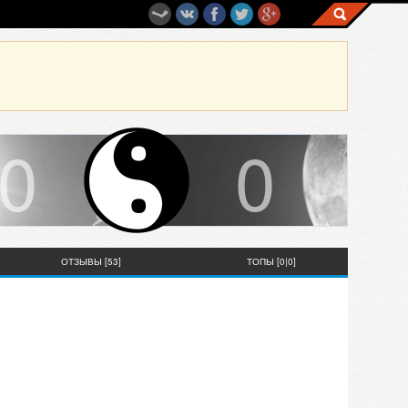
0
0
ОТЗЫВЫ [53]
ТОПЫ [0|0]