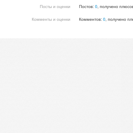
Посты и оценки
Постов:
0
, получено плюсов
Комменты и оценки
Комментов:
0
, получено пл