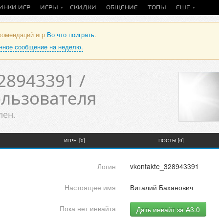
ИНКИ ИГР
ИГРЫ
СКИДКИ
ОБЩЕНИЕ
ТОПЫ
ЕЩЕ
екомендаций игр
Во что поиграть
.
анное сообщение на неделю.
28943391 /
льзователя
лен.
ИГРЫ [0]
ПОСТЫ [0]
Логин
vkontakte_328943391
Настоящее имя
Виталий Баханович
Пока нет инвайта
Дать инвайт за ₳3.0