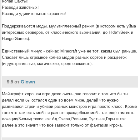
Копай шахты!
Разводи животных!
Возводи удивительные строения!
Поддерживаются моды, мультиплеерный режим (в котором есть уйма
интересных серверов, от классического выживания, до Hide'n'Seek и
HungerGames).
Единственный минус - сейчас Minecraft уже не тот, каким был раньше.
Спасает лишь огромное кол-во модов разных сортов и расцветок
(индустриальные, магические, средневековые).
9.5 от
Glown
Майнкрафт хорошая игра даже очень,она говорит о том что бы ты
делал если бы остался один во всём мире, делай что нужно
развивайся строй и убивай разных монстров игра просто класс. Кроме
того что там есть мобы и разные враждебные мобы так ещё там есть
локации(биомы) такие как Ад,Океан,Равнина,Пустыня,Горы и так
далее,а это значит что всё зависит только от фантазии игрока.