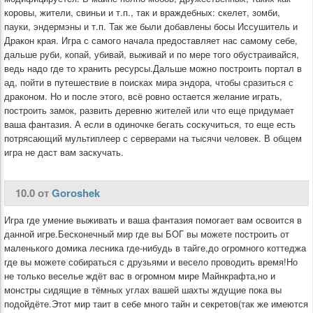
коровы, жители, свиньи и т.п., так и враждебных: скелет, зомби,
пауки, эндермэны и т.п. Так же были добавлены босы Иссушитель и
Дракон края. Игра с самого начала предоставляет нас самому себе,
дальше руби, копай, убивай, выживай и по мере того обустраивайся,
ведь надо где то хранить ресурсы.Дальше можно построить портал в
ад, пойти в путешествие в поисках мира эндора, чтобы сразиться с
драконом. Но и после этого, всё ровно остается желание играть,
построить замок, развить деревню жителей или что еще придумает
ваша фантазия. А если в одиночке бегать соскучиться, то еще есть
потрясающий мультиплеер с серверами на тысячи человек. В общем
игра не даст вам заскучать.
10.0 от
Goroshek
Игра где умение выживать и ваша фантазия помогает вам освоится в
данной игре.Бесконечный мир где вы БОГ вы можете построить от
маленького домика лесника где-нибудь в тайге,до огромного коттеджа
где вы можете собираться с друзьями и весело проводить время!Но
не только веселье ждёт вас в огромном мире Майнкрафта,но и
монстры сидящие в тёмных углах вашей шахты ждущие пока вы
подойдёте.Этот мир таит в себе много тайн и секретов(так же имеются