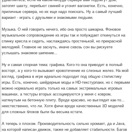
затопят шахту, перебьют свиней и угонят вагонетки. Есть, конечно,
приличные сервера, но их еще надо поискать. Ну а самый лучший
вариант - играть с друзьями и знакомыми людьми.
Музыка. О ней говорить нечего, ибо она просто шикарна. Фоновое
музыкальное сопровождение из игры так и побуждает откинуться на
спинку кресла и сидеть, наслаждаясь простенькой, но прекрасной
мелодией. Главное не заснуть, иначе сквозь сон вы рискуете
услышать знакомое шипение...
Ну и самая спорная тема: графика. Кого-то она приводит в полный
восторг, а у кого-то вызывает кровотечение из слезных желез. На мой
взгляд, графика в игре идеально подходит под общую стилистику
игры. Есть, конечно, шейдерные моды и HD-текстурпаки, но с первыми
можно нормально играть только на самых экстремальных игровых
машинах, а тестуры вторых ассоциируются у меня с ковром,
натянутым на бетонную плиту. Вроде красиво, но выглядит как-то...
неестественно, что ли. Хотя фичи вроде качественных 3D моделей
для сложных блоков были бы весьма кстати.
А теперь о плохом. Производительность сильно хромает, да и Java,
на которой написан движок, также не добавляет стабильности. Багов