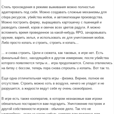
Стиль прохождения в режиме выживания можно полностью
адаптировать под себя. Можно создавать сложные механизмы для
сбора ресурсов, убийства мобов, и автоматизации производства.
Можно построить ферму, выращивать картошечку с пшеницей и
разводить свиней, коров и овечек всех цветов радуги. А можно
вспомнить время проведенное за какой-нибудь RPG, зачаровывать
оружие, варить зелья, и использовать их для уничтожения мобов.
Либо просто копать и строить, строить и копать...
... и снова строить. Цели и сюжета, как таковых, в игре нет. Есть
финальный босс, находящийся в другом измерении, после убийства
которого появляются титры и... игра продолжается. Слегка отвлеклись
на битву с боссом, теперь пора снова
строить и копать
. Вот так то.
Еще одна отличительная черта игры - физика. Вернее, полное ее
отсутствие. Строить можно хоть в воздухе, ничего не упадет и не
разрушится, а жидкости ведут себя ну очень своеобразно.
В игре есть также кооператив, в котором незнакомые вам игроки
обязательно постараются вам подгадить. Уничтожение построек и
другой собственности игроков - обычное дело. Так что не
удивляйтесь, если на каком-нибудь сервере вам подожгут дом,