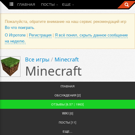
ГЛАВНАЯ
ПОСТЫ
ЕЩЕ
Пожалуйста, обратите внимание на наш сервис рекомендаций игр
Во что поиграть
.
О Игротопе
|
Регистрация
|
Я всё понял, скрыть данное сообщение
на неделю.
Все игры
/
Minecraft
Minecraft
ГЛАВНАЯ
ОБСУЖДЕНИЯ [2]
ОТЗЫВЫ [6.57 | 1963]
WIKI [0]
ПОСТЫ [11]
ЕЩЕ...