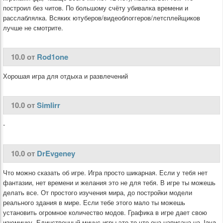
построил без читов. По большому счёту убивалка времени и
расслаблялка. Всяких ютуберов/видеоблоггеров/летсплейщиков
лучше не смотрите.
10.0 от
Rod1one
Хорошая игра для отдыха и развлечений
10.0 от
Simlirr
-
10.0 от
DrEvgeney
Что можно сказать об игре. Игра просто шикарная. Если у тебя нет
фантазии, нет времени и желания это не для тебя. В игре ты можешь
делать все. От простого изучения мира, до постройки модели
реального здания в мире. Если тебе этого мало ты можешь
установить огромное количество модов. Графика в игре дает свою
изюминку. Единственный минус игры это то что она написана на Java,