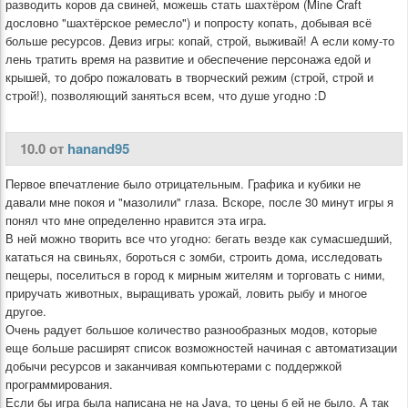
разводить коров да свиней, можешь стать шахтёром (Mine Craft
дословно "шахтёрское ремесло") и попросту копать, добывая всё
больше ресурсов. Девиз игры: копай, строй, выживай! А если кому-то
лень тратить время на развитие и обеспечение персонажа едой и
крышей, то добро пожаловать в творческий режим (строй, строй и
строй!), позволяющий заняться всем, что душе угодно :D
10.0 от
hanand95
Первое впечатление было отрицательным. Графика и кубики не
давали мне покоя и "мазолили" глаза. Вскоре, после 30 минут игры я
понял что мне определенно нравится эта игра.
В ней можно творить все что угодно: бегать везде как сумасшедший,
кататься на свиньях, бороться с зомби, строить дома, исследовать
пещеры, поселиться в город к мирным жителям и торговать с ними,
приручать животных, выращивать урожай, ловить рыбу и многое
другое.
Очень радует большое количество разнообразных модов, которые
еще больше расширят список возможностей начиная с автоматизации
добычи ресурсов и заканчивая компьютерами с поддержкой
программирования.
Если бы игра была написана не на Java, то цены б ей не было. А так