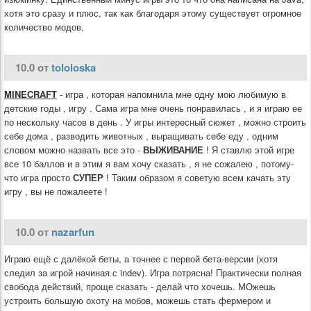
хотя это сразу и плюс, так как благодаря этому существует огромное
количество модов.
10.0 от
tololoska
MINECRAFT
- игра , которая напомнила мне одну мою любимую в
детские годы , игру . Сама игра мне очень понравилась , и я играю ее
по нескольку часов в день . У игры интересный сюжет , можно строить
себе дома , разводить животных , выращивать себе еду , одним
словом можно назвать все это -
ВЫЖИВАНИЕ
! Я ставлю этой игре
все 10 баллов и в этим я вам хочу сказать , я не сожалею , потому-
что игра просто
СУПЕР
! Таким образом я советую всем качать эту
игру , вы не пожалеете !
10.0 от
nazarfun
Играю ещё с далёкой беты, а точнее с первой бета-версии (хотя
следил за игрой начиная с indev). Игра потрясна! Практически полная
свобода действий, проще сказать - делай что хочешь. МОжешь
устроить большую охоту на мобов, можешь стать фермером и