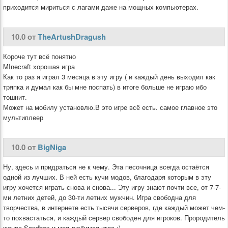
приходится мириться с лагами даже на мощных компьютерах.
10.0 от
TheArtushDragush
Короче тут всё понятно
MInecraft хорошая игра
Как то раз я играл 3 месяца в эту игру ( и каждый день выходил как
тряпка и думал как бы мне поспать) в итоге больше не играю ибо
тошнит.
Может на мобилу установлю.В это игре всё есть. самое главное это
мультиплеер
10.0 от
BigNiga
Ну, здесь и придраться не к чему. Эта песочница всегда остаётся
одной из лучших. В ней есть кучи модов, благодаря которым в эту
игру хочется играть снова и снова... Эту игру знают почти все, от 7-7-
ми летних детей, до 30-ти летних мужчин. Игра свободна для
творчества, в интернете есть тысячи серверов, где каждый может чем-
то похвастаться, и каждый сервер свободен для игроков. Прородитель
жанра Sandbox и моя любимая игра :)