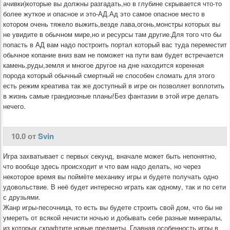
ачивки)которые вы должны разгадать,но в глубине скрывается что-то
более жуткое и опасное и это-АД.Ад это самое опасное место в
котором очень тяжело выжить,везде лава,огонь,монстры которых вы
не увидите в обычном мире,но и ресурсы там другие.Для того что бы
попасть в АД вам надо построить портал который вас туда переместит
обычное копание вниз вам не поможет на пути вам будет встречается
камень,руды,земля и многое другое на дне находится коренная
порода который обычный смертный не способен сломать для этого
есть режим креатива так же доступный в игре он позволяет воплотить
в жизнь самые грандиозные планы!Без фантазии в этой игре делать
нечего.
10.0 от
Svin
Игра захватывает с первых секунд, вначале может быть непонятно,
что вообще здесь происходит и что вам надо делать, но через
некоторое время вы поймёте механику игры и будете получать одно
удовольствие. В неё будет интересно играть как одному, так и по сети
с друзьями.
Жанр игры-песочница, то есть вы будете строить свой дом, что бы не
умереть от всякой нечисти ночью и добывать себе разные минералы,
из которых скрафтите новые предметы. Главная особенность игры в