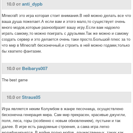
10.0 от
anti_dypb
Minecraft это игра которая стоит внимания.В ней можно делать все что
ваша душа пожелает.А если вам и этого мало,то существует очень
много модов,которые разнообразят вашу игру.Если вам надоело
играть самому,то можно поиграть с друзьями.Так же можно и самому
создать сервер и это делается очень таки просто.Большой плюс за то
что мир в Minecraft бесконечный,и строить в ней можно годами,только
бы хватило фантазии.
10.0 от
Beibarys007
The best game
10.0 от
Straus05
Игра является неким Колумбом в жанре песочница, осуществлено
бесконечна генерация мира. Сам мир прекрасен, красивые джунгли,
поля, леса, горы (особенно с новым обновлением), пустыни и так
далее. В игре есть рандомные строения, а сама игра легко
модифицируется. В майне полно мобов, дружественных, таких как