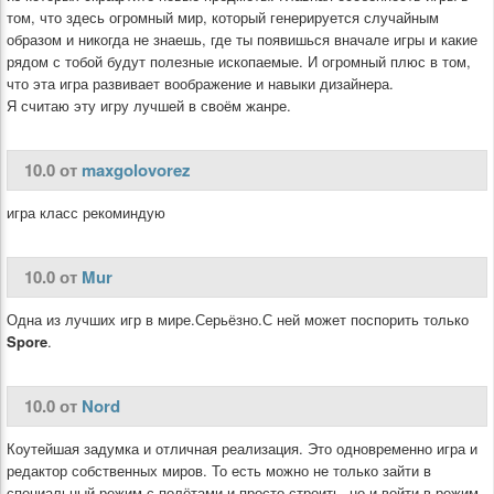
том, что здесь огромный мир, который генерируется случайным
образом и никогда не знаешь, где ты появишься вначале игры и какие
рядом с тобой будут полезные ископаемые. И огромный плюс в том,
что эта игра развивает воображение и навыки дизайнера.
Я считаю эту игру лучшей в своём жанре.
10.0 от
maxgolovorez
игра класс рекоминдую
10.0 от
Mur
Одна из лучших игр в мире.Серьёзно.С ней может поспорить только
Spore
.
10.0 от
Nord
Коутейшая задумка и отличная реализация. Это одновременно игра и
редактор собственных миров. То есть можно не только зайти в
специальный режим с полётами и просто строить, но и войти в режим