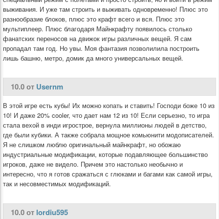
выживания. И уже там строить и выживать одновременно! Плюс это
разнообразие блоков, плюс это крафт всего и вся. Плюс это
мультиплеер. Плюс благодаря Майнкрафту появилось столько
фанатских переносов на движок игры различных вещей. Я сам
пропадал там год. Но увы. Моя фантазия позволилила построить
лишь башню, метро, домик да много универсальных вещей.
10.0 от
Usernm
В этой игре есть кубы! Их можно копать и ставить! Господи боже 10 из
10! И даже 20% cooler, что дает нам 12 из 10! Если серьезно, то игра
стала вехой в инди игрострое, вернула миллионы людей в детство,
где были кубики. А также собрала мощное комьюнити модописателей.
Я не слишком люблю оригинальный майнкрафт, но обожаю
индустриальные модификации, которые подавляющее большинство
игроков, даже не видело. Причем это настолько необычно и
интересно, что я готов сражаться с глюками и багами как самой игры,
так и несовместимых модификаций.
10.0 от
lordiu595