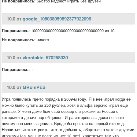
Не понравилось:
быстро надоест играть без друзей
10.0 от
google_108038059892377922096
Понравилось:
1000000000000000000000000000000000 из 10
Не понравилось:
ничего
10.0 от
vkontakte_570258030
Понравилось:
+
10.0 от
GRomPES
Игра появилась где-то порядка в 2009-м году. Я в неё играл когда её
можно было купить за 250 рублей, хотя в альфа версию играл ещё
раньше. У меня даже был свой сервер с игроками из России с
которыми я до сих пор общаюсь. Игра интересна... даже не знаю
почему она меня зацепила. Вроде бы простая на первый вхзгляд.
Нравиться чтото строить, что-то добывать, общаться в чате с другими
игроками (да, чашще всего им нет 12 лет), хвастаться тем что