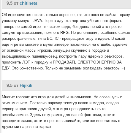
9.5 от
chitinets
Об игре хочется писать только хорошее, так что пока не забыл - сразу
упомяну минус - JAVA. Гори в аду эта чертова убогая платформа.
Теперь по самой игре - в чистом виде, без дополнений это просто
симулятор выживания, немного RPG. Но дополнения, особенно самые
распространенные, типа BC, IC - превращают игру в идеал. В какой
еще игре вы можете в мультиплеере поселиться на отшибе, вдалеке
от основной массы игроков, живущей скученно в городке и
выращивающих пшеницу/овец, построить пару ядерных реакторов,
проложить ЛЭП к городку и ПРОДАВАТЬ ЭЛЕКТРОЭНЕРГИЮ ЗА
ЕДУ. Это божественно. Только не забываем охлаждать реакторы =)
9.5 от
Hijikili
Многие говорят что игра для детей и школьников. Не соглашусь с
этим мнением. Поставив парочку текстур паков и модов, создав
сервер и пригласив друзей, эта игра преподносить нечто
незабываемое. Здесь нету рамок для вашей фантазии, хотите
возведите замок, хотите просто выживайте, или же веселитесь с
друзьями на разных картах.