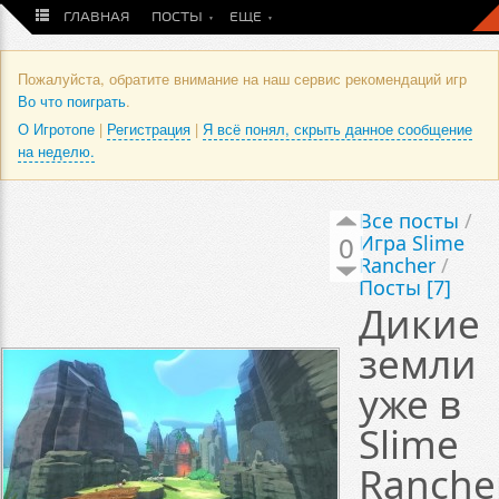
ГЛАВНАЯ
ПОСТЫ
ЕЩЕ
Пожалуйста, обратите внимание на наш сервис рекомендаций игр
Во что поиграть
.
О Игротопе
|
Регистрация
|
Я всё понял, скрыть данное сообщение
на неделю.
Все посты
/
0
Игра Slime
Rancher
/
Посты [7]
Дикие
земли
уже в
Slime
Ranche