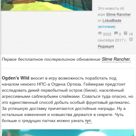
Это новость об
игре
Slime Rancher
от
LotusBlade
(
источник
)
3022
0
16
сентября 2017 г.
Редакция
Первое бесплатное послерелизное обновление
Slime Rancher.
Ogden's Wild
вносит в игру возможность поработать под
началом некоего НПС-а Огдена Ортиза. Геймерам предстоит
исследовать дикий первобытный остров (биом), населённый
агрессивными саблезубыми слаймами. Соваться туда опасно, но
это единственный способ добыть особый фруктовый деликатес.
За успешную доставку причитаются достойные награды. Ну а
остальные изменения и новшества держатся в секрете. Чуть
больше о грядущих патчах можно узнать
тут.