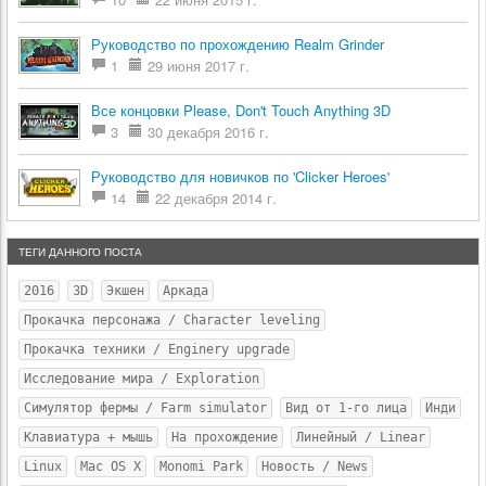
Руководство по прохождению Realm Grinder
1
29 июня 2017 г.
Все концовки Please, Don't Touch Anything 3D
3
30 декабря 2016 г.
Руководство для новичков по 'Clicker Heroes'
14
22 декабря 2014 г.
ТЕГИ ДАННОГО ПОСТА
2016
3D
Экшен
Аркада
Прокачка персонажа / Character leveling
Прокачка техники / Enginery upgrade
Исследование мира / Exploration
Симулятор фермы / Farm simulator
Вид от 1-го лица
Инди
Клавиатура + мышь
На прохождение
Линейный / Linear
Linux
Mac OS X
Monomi Park
Новость / News