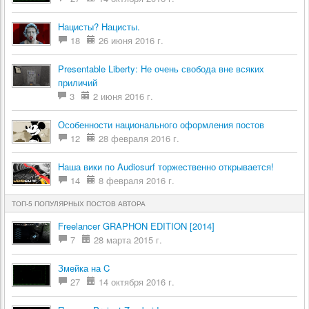
Нацисты? Нацисты.
18
26 июня 2016 г.
Presentable Liberty: Не очень свобода вне всяких
приличий
3
2 июня 2016 г.
Особенности национального оформления постов
12
28 февраля 2016 г.
Наша вики по Audiosurf торжественно открывается!
14
8 февраля 2016 г.
ТОП-5 ПОПУЛЯРНЫХ ПОСТОВ АВТОРА
Freelancer GRAPHON EDITION [2014]
7
28 марта 2015 г.
Змейка на C
27
14 октября 2016 г.