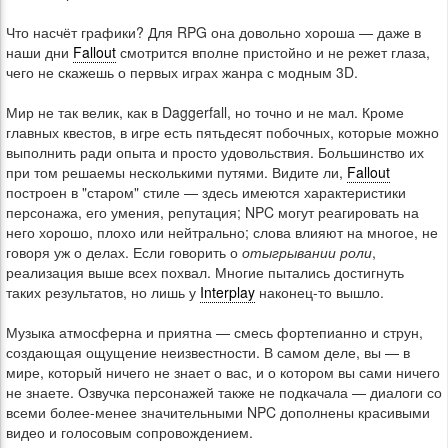
Что насчёт графики? Для RPG она довольно хороша — даже в
наши дни
Fallout
смотрится вполне пристойно и не режет глаза,
чего не скажешь о первых играх жанра с модным 3D.
Мир не так велик, как в Daggerfall, но точно и не мал. Кроме
главных квестов, в игре есть пятьдесят побочных, которые можно
выполнить ради опыта и просто удовольствия. Большинство их
при том решаемы несколькими путями. Видите ли,
Fallout
построен в "старом" стиле — здесь имеются характеристики
персонажа, его умения, репутация; NPC могут реагировать на
него хорошо, плохо или нейтрально; слова влияют на многое, не
говоря уж о делах. Если говорить о
отыгрывании роли
,
реализация выше всех похвал. Многие пытались достигнуть
таких результатов, но лишь у
Interplay
наконец-то вышло.
Музыка атмосферна и приятна — смесь фортепианно и струн,
создающая ощущение неизвестности. В самом деле, вы — в
мире, который ничего не знает о вас, и о котором вы сами ничего
не знаете. Озвучка персонажей также не подкачала — диалоги со
всеми более-менее значительными NPC дополнены красивыми
видео и голосовым сопровождением.