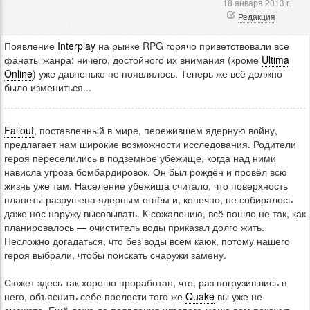
18 января 2013 г.
Редакция
Появление
Interplay
на рынке RPG горячо приветствовали все
фанаты жанра: ничего, достойного их внимания (кроме
Ultima
Online
) уже давненько не появлялось. Теперь же всё должно
было измениться...
Fallout
, поставленный в мире, пережившем ядерную войну,
предлагает нам широкие возможности исследования. Родители
героя переселились в подземное убежище, когда над ними
нависла угроза бомбардировок. Он был рождён и провёл всю
жизнь уже там. Население убежища считало, что поверхность
планеты разрушена ядерным огнём и, конечно, не собиралось
даже нос наружу высовывать. К сожалению, всё пошло не так, как
планировалось — очиститель воды приказал долго жить.
Несложно догадаться, что без воды всем каюк, потому нашего
героя выбрали, чтобы поискать снаружи замену.
Сюжет здесь так хорошо проработан, что, раз погрузившись в
него, объяснить себе прелести того же
Quake
вы уже не