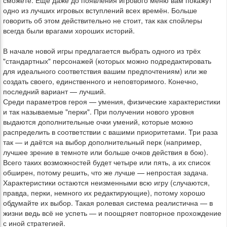
сможете. Ещё даже до появления игрового меню вам покажут
одно из лучших игровых вступлений всех времён. Больше
говорить об этом действительно не стоит, так как спойлеры
всегда были врагами хороших историй.
В начале новой игры предлагается выбрать одного из трёх
"стандартных" персонажей (которых можно подредактировать
для идеального соответствия вашим предпочтениям) или же
создать своего, единственного и неповторимого. Конечно,
последний вариант — лучший.
Среди параметров героя — умения, физические характеристики
и так называемые "перки". При получении нового уровня
выдаются дополнительные очки умений, которые можно
распределить в соответствии с вашими приоритетами. Три раза
так — и даётся на выбор дополнительный перк (например,
лучшее зрение в темноте или больше очков действия в бою).
Всего таких возможностей будет четыре или пять, а их список
обширен, потому решить, что же лучше — непростая задача.
Характеристики остаются неизменными всю игру (случаются,
правда, перки, немного их редактирующие), потому хорошо
обдумайте их выбор. Такая ролевая система реалистична — в
жизни ведь всё не успеть — и поощряет повторное прохождение
с иной стратегией.