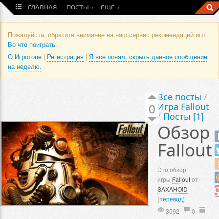
ГЛАВНАЯ
ПОСТЫ
ЕЩЕ
Пожалуйста, обратите внимание на наш сервис рекомендаций игр
Во что поиграть
.
О Игротопе
|
Регистрация
|
Я всё понял, скрыть данное сообщение
на неделю.
Все посты
/
0
Игра Fallout
/
Посты [1]
Обзор
Fallout
Это обзор
игры
Fallout
от
SAXAHOID
(
перевод
)
3592
0