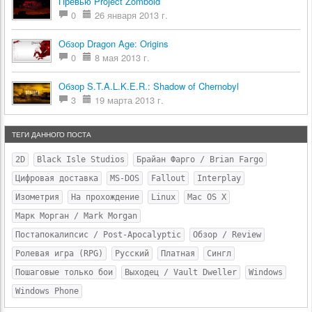
Превью Project Zomboid
0
26 января 2013 г.
Обзор Dragon Age: Origins
0
8 мая 2013 г.
Обзор S.T.A.L.K.E.R.: Shadow of Chernobyl
3
19 марта 2013 г.
ТЕГИ ДАННОГО ПОСТА
2D
Black Isle Studios
Брайан Фарго / Brian Fargo
Цифровая доставка
MS-DOS
Fallout
Interplay
Изометрия
На прохождение
Linux
Mac OS X
Марк Морган / Mark Morgan
Постапокалипсис / Post-Apocalyptic
Обзор / Review
Ролевая игра (RPG)
Русский
Платная
Сингл
Пошаговые только бои
Выходец / Vault Dweller
Windows
Windows Phone