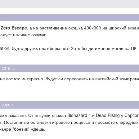
г.
в
Zero Escape
, а не растягивание окошка 400х300 на широкий экран
адует наличие озвучки.
ation, будто других платформ нет. Хотя бы дигимонов могли на ПК
 2016 г.
е вот что интересно: будут ли переводить на английский язык рем
 2020 г.
омко сказано. От покупки движка Biohazard 4 и Dead Rising у Capco
ет. Постоянные остановки игрового процесса и просмотр очередных 
 жанра "боевик" ждёшь.