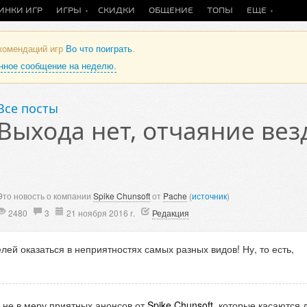
ИНКИ ИГР
ИГРЫ
СКИДКИ
ОБЩЕНИЕ
ТОПЫ
ЕЩЕ
екомендаций игр
Во что поиграть
.
анное сообщение на неделю.
Все посты
Выхода нет, отчаяние вез
Это новость о компании
Spike Chunsoft
от
Pache
(
источник
)
2480
3
21 ноября 2016 г.
Редакция
ей оказаться в неприятностях самых разных видов! Ну, то есть,
 не в меру приятных анонсов от
Spike Chunsoft
, которые касаются 