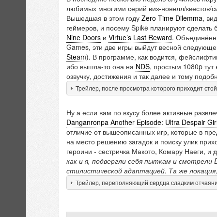
любимых многими серий виз-новелл/квестов/
Вышедшая в этом году
Zero Time Dilemma
, ви
геймеров, и посему Spike планируют сделать 
Nine Doors
и
Virtue’s Last Reward
. Объединённ
Games, эти две игры выйдут весной следующе
Steam
). В программе, как водится, фейслифти
ибо вышла-то она на
NDS
, простым 1080p тут
озвучку, достижения и так далее и тому подоб
Трейлер, после просмотра которого приходит стой
Ну а если вам по вкусу более активные развле
Danganronpa Another Episode: Ultra Despair Gir
отличие от вышеописанных игр, которые в пред
на место решению загадок и поиску улик прих
героини - сестричка Макото, Комару Наеги, и
д
как и я, подвергли себя пыткам и смотрели D
стилистической адаптацией. Та же локация,
Трейлер, переполняющий сердца сладким отчаян