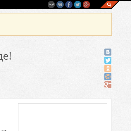
де!
двух