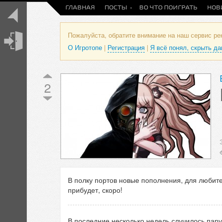
ГЛАВНАЯ
ПОСТЫ
ВО ЧТО ПОИГРАТЬ
НОВ
Пожалуйста, обратите внимание на наш сервис р
О Игротопе
|
Регистрация
|
Я всё понял, скрыть д
2
В полку портов новые пополнения, для любител
прибудет, скоро!
В последние несколько недель случилось пару