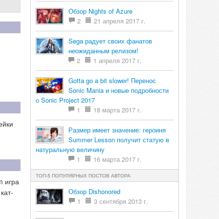
Обзор Nights of Azure
2
21 апреля 2017 г.
Sega радует своих фанатов
неожиданным релизом!
2
1 апреля 2017 г.
Gotta go a bit slower! Перенос
Sonic Mania и новые подробности
о Sonic Project 2017
1
18 марта 2017 г.
ейки
Размер имеет значение: героиня
Summer Lesson получит статую в
натуральную величину
1
16 марта 2017 г.
ТОП-5 ПОПУЛЯРНЫХ ПОСТОВ АВТОРА
m игра
Обзор Dishonored
кат-
1
3 сентября 2013 г.