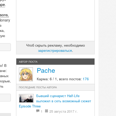
ape
.
rsons,
Nonary
з
ка,
кую
Чтоб скрыть рекламу, необходимо
зарегистрироваться
.
АВТОР ПОСТА
о! В
Pache
аче:
авных
Карма: 6 / 1, всего постов:
176
торые,
ть
ПОСЛЕДНИЕ ПОСТЫ АВТОРА
Бывший сценарист Half-Life
выложил в сеть возможный сюжет
Episode Three
1
25 августа 2017 г.