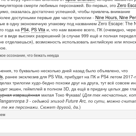
симуляторов смерти любимых персонажей. Во-первых, это
Zero Esc
димо, оказалась достаточно успешной, чтобы привлечь внимание
более доступными первые две части трилогии -
Nine Hours, Nine Pe
ые в одну экономичную упаковку под названием Zero Escape: The 
го года на
PS4
,
PS Vita
и, что нам важнее всего, ПК (очевидно, чере
нг в виде высоких разрешений (в случае 999 ещё и полная передел
 не отделаешься), возможность использовать английскую или японс
ное.
кое осознание, что бежать некуда
чения, то буквально несколько дней назад было объявлено, что
ls
, ранее эксклюзив для PS Vita, прибудет на ПК и PS4 летом 2017-г
елах трилогии худо-бедно похожи друг на друга, тут всё совсем ин
одит экшен, геймплей в полном 3D, да ещё в придачу целых две гл
урная извращённая
милая Токо Фукава! (
Для тех несчастных, ко
anganronpa 3 - седьмой эпизод Future Arc, по сути, можно счита
 те же персонажи. Сюжет другой, да.
)
ием