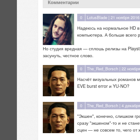
Комментарии
0
LotusBlade
| 21 ноября 2016 
Надеюсь на нормальное HD 
компьютера. А больше всего р
Но студия вредная — сплошь релизы на Playst
засунуть, честное слово.
0
The_Red_Borsch
| 22 ноября
Насчёт визуальных романов мн
EVE burst error и YU-NO?
0
The_Red_Borsch
| 4 декабря
"Экшен", конечно, слишком гр
сразу "экшеном"-то и не стан
сцен — не совсем то, чего от