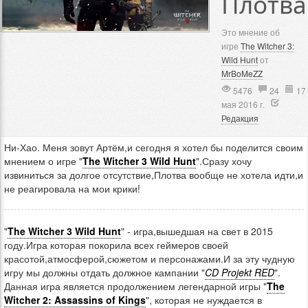
Плотва
Это мнение об
игре
The Witcher 3:
Wild Hunt
от
MrBoMeZZ
5476
24
17
мая 2016 г.
Редакция
Ни-Хао. Меня зовут Артём,и сегодня я хотел бы поделится своим
мнением о игре "
The Witcher 3 Wild Hunt
".Сразу хочу
извиниться за долгое отсутствие,Плотва вообще не хотела идти,и
не реагировала на мои крики!
"
The Witcher 3 Wild Hunt
" - игра,вышедшая на свет в 2015
году.Игра которая покорила всех геймеров своей
красотой,атмосферой,сюжетом и персонажами.И за эту чудную
игру мы должны отдать должное кампании "
CD Projekt RED
".
Данная игра является продолжением легендарной игры "
The
Witcher 2: Assassins of Kings
", которая не нуждается в