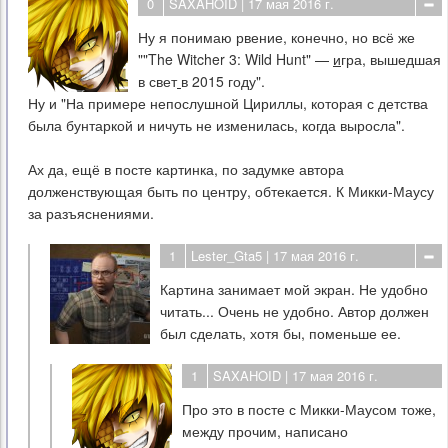
0
SAXAHOID
| 17 мая 2016 г.
Ну я понимаю рвение, конечно, но всё же
""The Witcher 3: Wild Hunt" —
и
гра, вышедшая
в свет
в 2015 году".
Ну и "На примере непослушной Цириллы, которая с детства
была бунтаркой и ничуть не изменилась, когда выросла".
Ах да, ещё в посте картинка, по задумке автора
долженствующая быть по центру, обтекается. К Микки-Маусу
за разъяснениями.
1
Lester_Gta5
| 17 мая 2016 г.
Картина занимает мой экран. Не удобно
читать... Очень не удобно. Автор должен
был сделать, хотя бы, поменьше ее.
1
SAXAHOID
| 17 мая 2016 г.
Про это в посте с Микки-Маусом тоже,
между прочим, написано