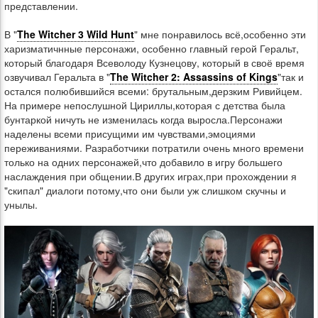
представлении.
В "
The Witcher 3 Wild Hunt
" мне понравилось всё,особенно эти
харизматичнные персонажи, особенно главный герой Геральт,
который благодаря Всеволоду Кузнецову, который в своё время
озвучивал Геральта в "
The Witcher 2: Assassins of Kings
"так и
остался полюбившийся всеми: брутальным,дерзким Ривийцем.
На примере непослушной Цириллы,которая с детства была
бунтаркой ничуть не изменилась когда выросла.Персонажи
наделены всеми присущими им чувствами,эмоциями
переживаниями. Разработчики потратили очень много времени
только на одних персонажей,что добавило в игру большего
наслаждения при общении.В других играх,при прохождении я
"скипал" диалоги потому,что они были уж слишком скучны и
унылы.