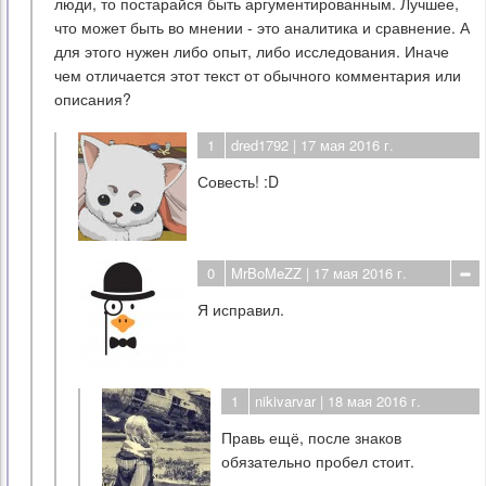
люди, то постарайся быть аргументированным. Лучшее,
что может быть во мнении - это аналитика и сравнение. А
для этого нужен либо опыт, либо исследования. Иначе
чем отличается этот текст от обычного комментария или
описания?
1
dred1792
| 17 мая 2016 г.
Совесть! :D
0
MrBoMeZZ
| 17 мая 2016 г.
Я исправил.
1
nikivarvar
| 18 мая 2016 г.
Правь ещё, после знаков
обязательно пробел стоит.