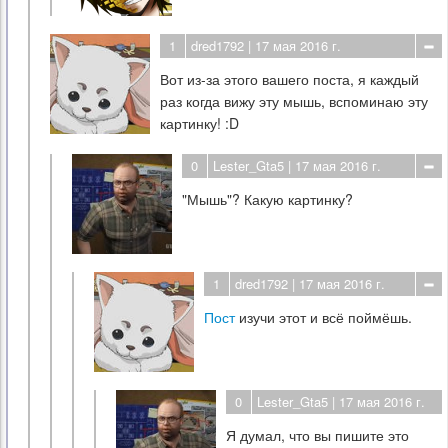
1
dred1792
| 17 мая 2016 г.
Вот из-за этого вашего поста, я каждый
раз когда вижу эту мышь, вспоминаю эту
картинку! :D
0
Lester_Gta5
| 17 мая 2016 г.
"Мышь"? Какую картинку?
1
dred1792
| 17 мая 2016 г.
Пост
изучи этот и всё поймёшь.
0
Lester_Gta5
| 17 мая 2016 г.
Я думал, что вы пишите это