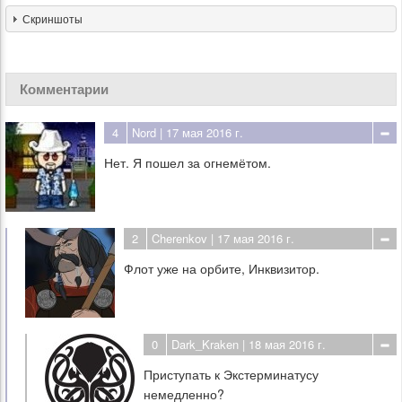
Скриншоты
Комментарии
4
Nord
| 17 мая 2016 г.
Нет. Я пошел за огнемётом.
2
Cherenkov
| 17 мая 2016 г.
Флот уже на орбите, Инквизитор.
0
Dark_Kraken
| 18 мая 2016 г.
Приступать к Экстерминатусу
немедленно?