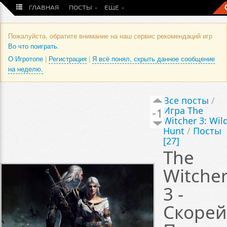
ГЛАВНАЯ
ПОСТЫ
ЕЩЕ
Пожалуйста, обратите внимание на наш сервис рекомендаций игр
Во что поиграть
.
О Игротопе
|
Регистрация
|
Я всё понял, скрыть данное сообщение
на неделю.
Все посты
/
-1
Игра The
Witcher 3: Wil
Hunt
/
Посты
[27]
The
Witche
3 -
Скорей