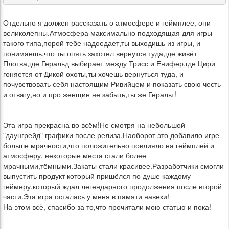
Отдельно я должен рассказать о атмосфере и геймплее, они
великолепны.Атмосфера максимально подходящая для игры
такого типа,порой тебе надоедает,ты выходишь из игры, и
понимаешь,что ты опять захотел вернутся туда,где живёт
Плотва,где Геральд выбирает между Трисс и Енифер,где Цири
гоняется от Дикой охоты,ты хочешь вернуться туда, и
почувствовать себя настоящим Ривийцем и показать свою честь
и отвагу,но и про женщин не забыть,ты же Геральт!
Эта игра прекрасна во всём!Не смотря на небольшой
"даунгрейд" графики после релиза.Наоборот это добавило игре
больше мрачности,что положительно повлияло на геймплей и
атмосферу, некоторые места стали более
мрачными,тёмными.Закаты стали красивее.Разработчики смогли
выпустить продукт который пришёлся по душе каждому
геймеру,который ждал легендарного продолжения после второй
части.Эта игра осталась у меня в памяти навеки!
На этом всё, спасибо за то,что прочитали мою статью и пока!