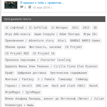
Я пришел к тебе с приветом...
0
15 мая 2016 г.
ТЕГИ ДАННОГО ПОСТА
1С-СофтКлаб / 1C-SoftClub
1С-Интерес
2011
2015
3D
Игра AAA-класса
Адам Скорупа / Adam Skorupa
Игры 18+
Приключения / Adventure story
Atari
BANDAI NAMCO Games
Обилие крови
Жестокость, насилие
CD Projekt
CD Projekt RED
CD Projekt SA
Прокачка персонажа / Character leveling
Цирилла Фиона Элен Рианнон / Cirilla Fiona Elen Riannon
Крафт
Цифровая доставка
Эротическое содержание
Фэнтези / Fantasy
♀ / Female
Гамазавр
Геймпад
Геральт / Geralt
GOG.com
Hack and slash (H&S)
Havok
ИгроMagaz / IgroMagaz
Юлиан Альфред Панкрац, виконт де Леттенхоф (Лютик) / Julian 
Клавиатура + мышь