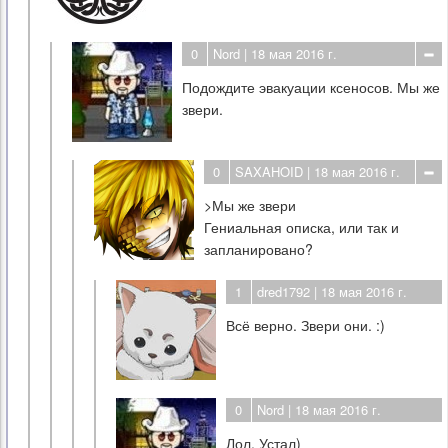
0
Nord
| 18 мая 2016 г.
Подождите эвакуации ксеносов. Мы же
звери.
0
SAXAHOID
| 18 мая 2016 г.
>Мы же звери
Гениальная описка, или так и
запланировано?
1
dred1792
| 18 мая 2016 г.
Всё верно. Звери они. :)
0
Nord
| 18 мая 2016 г.
Лол. Устал)