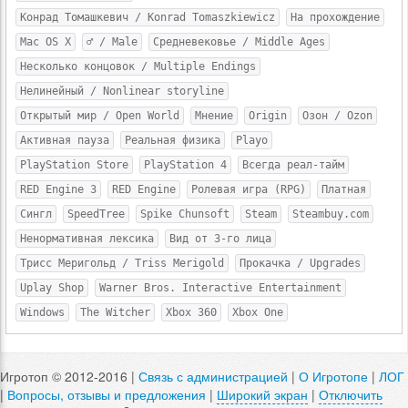
Конрад Томашкевич / Konrad Tomaszkiewicz
На прохождение
Mac OS X
♂ / Male
Средневековье / Middle Ages
Несколько концовок / Multiple Endings
Нелинейный / Nonlinear storyline
Открытый мир / Open World
Мнение
Origin
Озон / Ozon
Активная пауза
Реальная физика
Playo
PlayStation Store
PlayStation 4
Всегда реал-тайм
RED Engine 3
RED Engine
Ролевая игра (RPG)
Платная
Сингл
SpeedTree
Spike Chunsoft
Steam
Steambuy.com
Ненормативная лексика
Вид от 3-го лица
Трисс Меригольд / Triss Merigold
Прокачка / Upgrades
Uplay Shop
Warner Bros. Interactive Entertainment
Windows
The Witcher
Xbox 360
Xbox One
Игротоп © 2012-2016 |
Связь с администрацией
|
О Игротопе
|
ЛОГ
|
Вопросы, отзывы и предложения
|
Широкий экран
|
Отключить