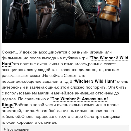
Сюжет... У всех он ассоциируется с разными играми или
фильмами,но после выхода на публику игры "
The Witcher 3 Wild
Hunt
"это понятие очень сильно изменилось,раньше сюжет
ассоциировался у людей как : качество диалогов, то, как нам
рассказывают сюжет.Но сейчас Сюжет -это
персонажи,общение,задания и т.д.В "
Witcher 3 Wild Hunt
" очень
интересный и завлекающий,с этом сложно поспорить. Эти битвы
с использованием магии и мечей,все анимации отточены до
идеала. По сравнению с "
The Witcher 2: Assassins of
Kings
"Боёвка в новой части очень сильно изменили в плане
анимаций, стиля.Новая боёвка очень сильно повлияло на
геймплей.Очень порадовало то,что в игре было три концовки :
плохая,хорошая и отличная.
Все концовки