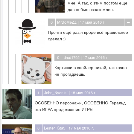
мне. А так, с этим постом еще
давно был ознакомлен.
0
MrBoMeZZ
| 17 мая 2016 г.
Прочти ещё раз,я вроде всё правильнее
сделал :)
0
dred1792
| 17 мая 2016 г.
Картинки в спойлер пихай, так точно
не прогадаешь.
1
John_Nyaruki
| 18 мая 2016 г.
ОСОБЕННО персонажи, ОСОБЕННО Геральд
эта ИГРА продолжение ИГРЫ
0
Lester_Gta5
| 17 мая 2016 г.