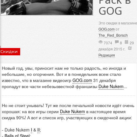
GOG
Это скидки в магазин
GOG.com
от
The_Red_Borsch
7074
8
29
декабря 2015 г.
Скидки
Редакция
Новый год, увы, приносит нам не только радость, но иногда и
небольшие, но огорчения. Вот и в понедельник всем стало
известно, что в магазине видеоигр
GOG.com
31 декабря
пропадут все части небезызвестной франшизы
Duke Nukem
...
Но не стоит унывать! Тут же после печальной новости идёт очень
хорошая: на все игры серии
Duke Nukem
в настоящее время
скидка 90%! А вот и список игр, участвующих в скидочной акции:
- Duke Nukem
I
&
II
;
-
Balls of Steel
;