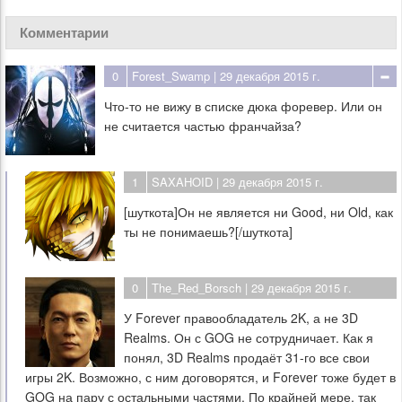
Комментарии
0
Forest_Swamp
| 29 декабря 2015 г.
Что-то не вижу в списке дюка форевер. Или он
не считается частью франчайза?
1
SAXAHOID
| 29 декабря 2015 г.
[шуткота]Он не является ни Good, ни Old, как
ты не понимаешь?[/шуткота]
0
The_Red_Borsch
| 29 декабря 2015 г.
У Forever правообладатель 2K, а не 3D
Realms. Он с GOG не сотрудничает. Как я
понял, 3D Realms продаёт 31-го все свои
игры 2K. Возможно, с ним договорятся, и Forever тоже будет в
GOG на пару с остальными частями. По крайней мере, так