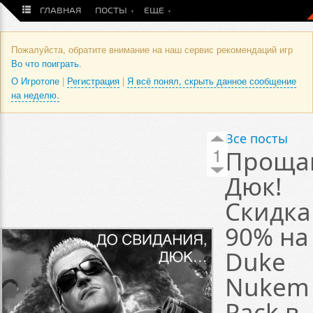
ГЛАВНАЯ
ПОСТЫ
ЕЩЕ
Пожалуйста, обратите внимание на наш сервис рекомендаций игр
Во что поиграть
.
О Игротопе
|
Регистрация
|
Я всё понял, скрыть данное сообщение
на неделю.
Все посты
1
Проща
Дюк!
Скидка
90% на
Duke
Nukem
Pack в