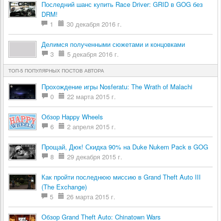
Последний шанс купить Race Driver: GRID в GOG без
DRM!
1
30 декабря 2016 г.
Делимся полученными сюжетами и концовками
3
5 декабря 2016 г.
ТОП-5 ПОПУЛЯРНЫХ ПОСТОВ АВТОРА
Прохождение игры Nosferatu: The Wrath of Malachi
0
22 марта 2015 г.
Обзор Happy Wheels
6
2 апреля 2015 г.
Прощай, Дюк! Скидка 90% на Duke Nukem Pack в GOG
8
29 декабря 2015 г.
Как пройти последнюю миссию в Grand Theft Auto III
(The Exchange)
5
26 марта 2015 г.
Обзор Grand Theft Auto: Chinatown Wars