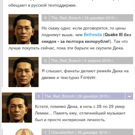
обещают в русской техподдержке.
0
The_Red_Borsch
| 29 декабря 2015 г.
Но скажу одно: если договорятся, то цены
поднимут выше, чем
Bethesda
(
Quake III без
скидок - за полтора килорубля!
). Так что
лучше покупать сейчас, пока эти барыги не скупили Дюка.
0
The_Red_Borsch
| 6 апреля 2016 г.
Я слышал, фанаты делают ремейк Дюка на
движке и текстурах Forever.
0
The_Red_Borsch
| 29 декабря 2015 г.
Кстати, помимо Дюка, в ночь с 28 по 29 умер
Лемми... Память ему, отличнейший музыкант
был и просто интересная личность.
1
ChevalierNoir
| 29 декабря 2015 г.