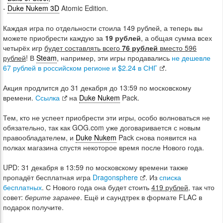
-
Duke Nukem 3D
Atomic Edition.
Каждая игра по отдельности стоила 149 рублей, а теперь вы
можете приобрести каждую за
19 рублей
, а общая сумма всех
четырёх игр
будет составлять всего
76 рублей
вместо 596
рублей
! В
Steam
, например, эти игры продавались
не дешевле
67 рублей в российском регионе и $2.24 в СНГ
.
Акция продлится до 31 декабря до 13:59 по московскому
времени.
Ссылка
на
Duke Nukem
Pack.
Тем, кто не успеет приобрести эти игры, особо волноваться не
обязательно, так как GOG.com уже договаривается с новым
правообладателем, и
Duke Nukem
Pack снова появится на
полках магазина спустя некоторое время после Нового года.
UPD: 31 декабря в 13:59 по московскому времени также
пропадёт бесплатная игра
Dragonsphere
. Из
списка
бесплатных
. С Нового года она будет стоить
419 рублей
, так что
совет:
берите заранее
. Ещё и саундтрек в формате FLAC в
подарок получите.