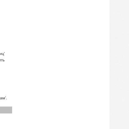
иц'
ить
ам'.