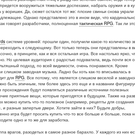
 придется вооружиться тяжелыми доспехами, набрать оружия и в ку
у воришек. Да, сюжет остался тот же: плохие свиньи снова украли
адлежащее. Однако представлено это в ином виде, что кардинальн
как говорят разработчики, полноценная
тактическая RPG
. Так ли эт
rds
системе уровней: прошли один, получили какое-то количество з
переходить к следующему. Вот только теперь они представлены в в
очно, в принципе, как и вся остальная игра. Все настолько ярко, ч
но. Но целевая аудитория с радостью подхватила, ведь почти вся 
ультяшный подход, по всей видимости, очень понравился. Кроме
 слишком заводная музыка. Ладно бы хоть как-то вписывалась в
дит для
RPG
. Все потому, что является слишком веселой и заводно
жно быть эпичным, тем более здесь это еще и в названии фигуриру
ре прохождения будут появляться различные источники полезных
рочие приятные вещи, которые пригодятся в будущем. Также на раз
ых можно купить что-то полезное (например, рецепты для создания
, и разные запертые двери. Хотите зайти в них? Будьте добры,
нно игра будет просить купить что-то все больше и больше, пока н
одите одно и то же для заработка.
па врагов, разодетых в самое разное барахло. У каждого из них ес