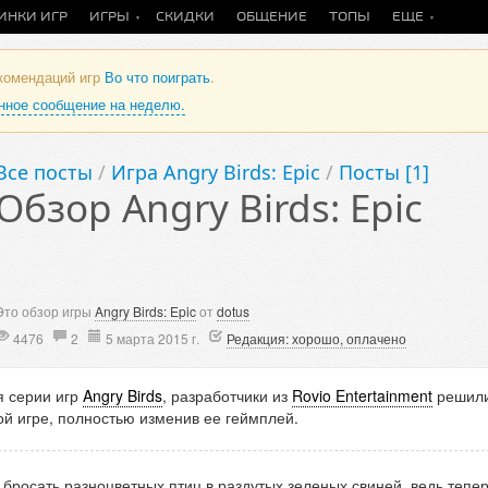
ИНКИ ИГР
ИГРЫ
СКИДКИ
ОБЩЕНИЕ
ТОПЫ
ЕЩЕ
екомендаций игр
Во что поиграть
.
анное сообщение на неделю.
Все посты
/
Игра Angry Birds: Epic
/
Посты [1]
Обзор Angry Birds: Epic
Это обзор игры
Angry Birds: Epic
от
dotus
4476
2
5 марта 2015 г.
Редакция: хорошо, оплачено
я серии игр
Angry Birds
, разработчики из
Rovio Entertainment
решили
й игре, полностью изменив ее геймплей.
бросать разноцветных птиц в раздутых зеленых свиней, ведь тепер