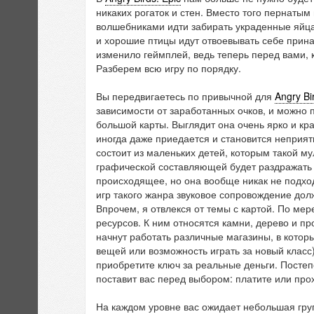
никаких рогаток и стен. Вместо того пернатым
волшебниками идти забирать украденные яйца 
и хорошие птицы идут отвоевывать себе прин
изменило геймплей, ведь теперь перед вами, 
Разберем всю игру по порядку.
Вы передвигаетесь по привычной для
Angry Bi
зависимости от заработанных очков, и можно 
большой карты. Выглядит она очень ярко и крас
иногда даже приедается и становится неприят
состоит из маленьких детей, которым такой м
графической составляющей будет раздражать и
происходящее, но она вообще никак не подхо
игр такого жанра звуковое сопровождение дол
Впрочем, я отвлекся от темы с картой. По ме
ресурсов. К ним относятся камни, дерево и п
начнут работать различные магазины, в котор
вещей или возможность играть за новый класс)
приобретите ключ за реальные деньги. Постепе
поставит вас перед выбором: платите или прох
На каждом уровне вас ожидает небольшая груп