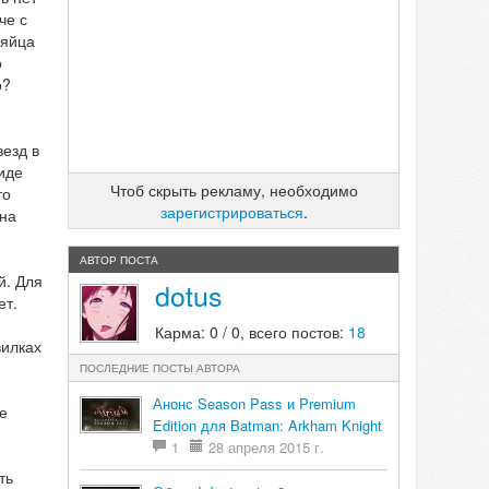
че с
 яйца
о
о?
везд в
иде
Чтоб скрыть рекламу, необходимо
то
зарегистрироваться
.
она
АВТОР ПОСТА
й. Для
dotus
ет.
Карма: 0 / 0, всего постов:
18
вилках
ПОСЛЕДНИЕ ПОСТЫ АВТОРА
Анонс Season Pass и Premium
е
Edition для Batman: Arkham Knight
1
28 апреля 2015 г.
ть