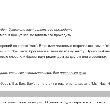
будут буквально заставлять его проходить
емелья начнут нас заставлять его проходить.
рений по корню 'мож'. В третьем частенько встречается 'вам' и 'пт
 'игр'. 'Вы' часто бросается в глаза по всему тексту. Нужно разбав
ковые слова или фразы идут рядом друг за другом или в соседних
ципе, как и вся остальная игра. Все
настолько ярко
овь к 'Вы, Вас, Вам', то не стоит в тексте использовать 'Мы, Нас, Н
 ярко" умышленно повторил. Остальное буду стараться исправить.