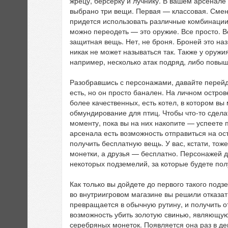
жрецу, берсерку и лучнику. В вашем арсенале
выбрано три вещи. Первая — классовая. Сменив
придется использовать различные комбинации. 
можно переодеть — это оружие. Все просто. В
защитная вещь. Нет, не броня. Броней это на
никак не может называться так. Также у оруж
например, несколько атак подряд, либо повыш
Разобравшись с персонажами, давайте перейде
есть, но он просто банален. На личном остров
более качественных, есть котел, в котором вы
обмундирование для птиц. Чтобы что-то сдела
моменту, пока вы на них накопите — успеете 
арсенала есть возможность отправиться на ост
получить бесплатную вещь. У вас, кстати, тож
монетки, а друзья — бесплатно. Персонажей др
некоторых подземелий, за которые будете пол
Как только вы дойдете до первого такого подзе
во внутриигровом магазине вы решили отказат
превращается в обычную рутину, и получить о
возможность убить золотую свинью, являющую
серебряных монеток. Появляется она раз в де