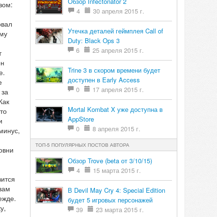
Обзор Infectonator 2
зом:
4
30 апреля 2015 г.
овал
Утечка деталей геймплея Call of
ому
Duty: Black Ops 3
6
25 апреля 2015 г.
т
он
Trine 3 в скором времени будет
е.
доступен в Early Access
е
0
17 апреля 2015 г.
 за
Как
Mortal Kombat X уже доступна в
то
AppStore
и
0
8 апреля 2015 г.
минус,
ТОП-5 ПОПУЛЯРНЫХ ПОСТОВ АВТОРА
овни
Обзор Trove (beta от 3/10/15)
4
15 марта 2015 г.
вится
вам
В Devil May Cry 4: Special Edition
ежде.
будет 5 игровых персонажей
у,
39
23 марта 2015 г.