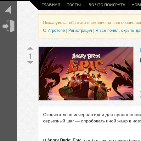
ГЛАВНАЯ
ПОСТЫ
ВО ЧТО ПОИГРАТЬ
НОВ
Пожалуйста, обратите внимание на наш сервис р
О Игротопе
|
Регистрация
|
Я всё понял, скрыть д
1
Окончательно исчерпав идеи для продолжени
серьезный шаг — опробовать иной жанр в ново
В
Angry Birds: Epic
нам больше не нужно будет 