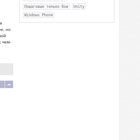
Пошаговые только бои
Unity
Windows Phone
я
е, но
шой
с чем-