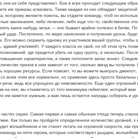
что они из себя представляют. Бои в игре проходят следующим обра
аете им приказы атаковать. Также каждая из них обладает защитной
а, которому желаете помочь, вы отдаете команду, чтоб он использ
тные заклинания, либо лечение, либо еще что-то, свойственное эт
пить какое-нибудь зелье — оно бывает крайне полезно в битве. По
ый удар. Постепенно, по мере нанесения и получения урона, буде
. Его можно скормить одному из участников вашей группы, чтобы 
эдакий ультимейт. У каждого класса он свой, но об этом чуть позж
толкновений, где придется убить не одну группу, а несколько. Посл
повышения характеристик, а также пополните запас монет. Следом
ичество призов в нем зависит от того, сколько звезд вы получили. 
ь хорошие ресурсы. Если повезет, то вы можете выиграть джекпот, 
 со всем этим все нормально, но сражения здесь просто банальны 
ь и речи, ведь все упрощено до невозможности. Еще один огромный 
в на нее, вы откажетесь от того минимума геймплея, который вам
что им кажется нужным, а вам лишь остается награды собирать и ур
х частях серии. Самая первая и самая обычная птица теперь стано
жие. Как только вы пройдете определенное количество уровней, к 
удет волшебником и не станет летать на огромной скорости, как пр
 команду из пяти героев, которые соответствуют рыцарю, волшебник