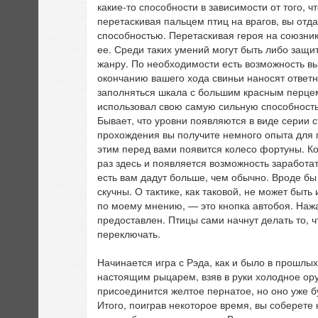
какие-то способности в зависимости от того, 
перетаскивая пальцем птиц на врагов, вы отд
способностью. Перетаскивая героя на союзник
ее. Среди таких умений могут быть либо защи
жанру. По необходимости есть возможность вы
окончанию вашего хода свиньи наносят ответн
заполняться шкала с большим красным перцем
использовал свою самую сильную способность, 
Бывает, что уровни появляются в виде серии с
прохождения вы получите немного опыта для 
этим перед вами появится колесо фортуны. Кол
раз здесь и появляется возможность заработат
есть вам дадут больше, чем обычно. Вроде бы
скучны. О тактике, как таковой, не может быт
по моему мнению, — это кнопка автобоя. Нажа
предоставлен. Птицы сами начнут делать то, 
переключать.
Начинается игра с Рэда, как и было в прошлы
настоящим рыцарем, взяв в руки холодное ору
присоединится желтое пернатое, но оно уже б
Итого, поиграв некоторое время, вы соберете