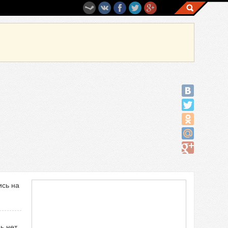
сь на
ь нет