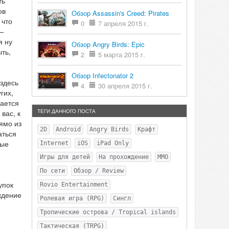
ть
ов
Обзор Assassin's Creed: Pirates
 что
0
7 апреля 2015 г.
—
я ну
Обзор Angry Birds: Epic
ть,
2
5 марта 2015 г.
Обзор Infectonator 2
здесь
4
30 апреля 2015 г.
гих,
дается
ТЕГИ ДАННОГО ПОСТА
вас, к
ямо из
2D
Android
Angry Birds
Крафт
аться
тые
Internet
iOS
iPad Only
Игры для детей
На прохождение
MMO
По сети
Обзор / Review
упок
Rovio Entertainment
ждение
Ролевая игра (RPG)
Сингл
Тропические острова / Tropical islands
Тактическая (TRPG)