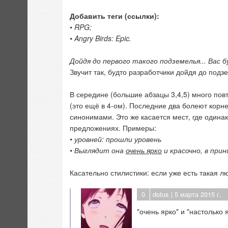
Добавить теги (ссылки):
• RPG;
• Angry Birds: Epic.
Дойдя до первого такого подземелья... Вас 
Звучит так, будто разработчики дойдя до подз
В середине (большие абзацы 3,4,5) много повто
(это ещё в 4-ом). Последние два болеют корнем
синонимами. Это же касается мест, где одина
предложениях. Примеры:
• уровней: прошли уровень
• Выглядит она
очень ярко
и красочно, в прин
Касательно стилистики: если уже есть такая люб
0
dotus
| 5 марта 2015 г.
"очень ярко" и "настолько