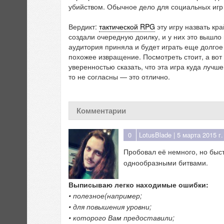
убийством. Обычное дело для социальных игр 
Вердикт:
тактической RPG
эту игру назвать кр
создали очередную доилку, и у них это вышло
аудитория приняла и будет играть еще долгое
похожее извращение. Посмотреть стоит, а вот
уверенностью сказать, что эта игра куда лучш
то не согласны — это отлично.
Комментарии
0
LotusBlade
| 5 марта 2015 г.
Пробовал её немного, но быс
однообразными битвами.
Выписываю легко находимые ошибки:
• полезное(например;
• для повышения уровни;
• которого Вам предоставили;