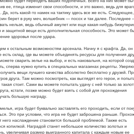
 можно будет переодеть ваших подопечных. Всего на них может бы
 ее, птица изменит свои способности, и это важно, ведь для враг
Да, хоть какой-то намек на тактику здесь все же есть. Следующее,
оин берет в руку меч, волшебник — посох и так далее. Последнее 
звать нельзя, ведь обычный амулет или еще какая-нибудь бижутери
ия и защитной вещи есть дополнительная способность. Это может бы
ение здоровья после удара.
м к остальным возможностям арсенала. Начну я с крафта. Да, он 
е есть склад, где вы можете объединять ресурсы для получения дру
 можете сварить зелье на выбор, и есть наковальня, на которой соз
ть, сперва нужно купить в специальных магазинах рецепты. Уверяю 
получить вещи лучшего качества абсолютно бесплатно у друзей. Пр
ров друга. Там можно посмотреть, как выглядят его герои, и попыт
е такая стоит. Сами вы можете попытать удачу с ней только за золо
уга, кстати, позже можно будет взять с собой для прохождения
учать большую награду.
мелья, игра будет буквально заставлять его проходить, если от пок
ься. Это при условии, что игра не будет заброшена раньше. Прохо
т него наслаждение становится большой проблемой. Также есть
ся копилкой. Наградой станет небольшое количество золотых и
нь, увеличивая размер выигранного капитала с каждым новым ее