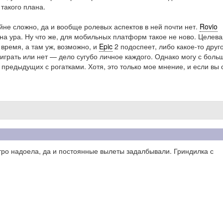
такого плана.
айне сложно, да и вообще ролевых аспектов в ней почти нет.
Rovio
 на ура. Ну что же, для мобильных платформ такое не ново. Целева
 время, а там уж, возможно, и
Epic
2 подоспеет, либо какое-то друго
 играть или нет — дело сугубо личное каждого. Однако могу с боль
е предыдущих с рогатками. Хотя, это только мое мнение, и если вы 
тро надоела, да и постоянные вылеты задалбывали. Гриндилка с