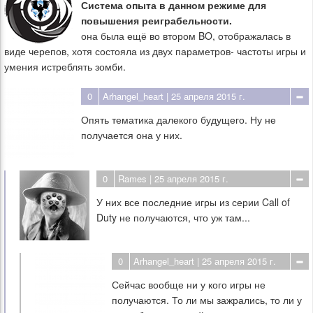
Система опыта в данном режиме для
повышения реиграбельности.
она была ещё во втором BO, отображалась в
виде черепов, хотя состояла из двух параметров- частоты игры и
умения истреблять зомби.
0
Arhangel_heart
| 25 апреля 2015 г.
Опять тематика далекого будущего. Ну не
получается она у них.
0
Rames
| 25 апреля 2015 г.
У них все последние игры из серии Call of
Duty не получаются, что уж там...
0
Arhangel_heart
| 25 апреля 2015 г.
Сейчас вообще ни у кого игры не
получаются. То ли мы зажрались, то ли у