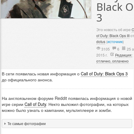
Black 
3
Это новость об игре
C
of Duty: Black Ops III
о
dotus
(
источник
)
3105
6
25 
2015 г.
Редакция:
отлично, оплачено
В сети появилась новая информация о
Call of Duty: Black Ops 3
до официального анонса.
На англоязычном форуме Reddit появилась информация о новой
игре серии
Call of Duty
. Некто выложил фотографии, на которых
можно было узнать о кампании, мультиплеере и зомби.
Те самые фотографии