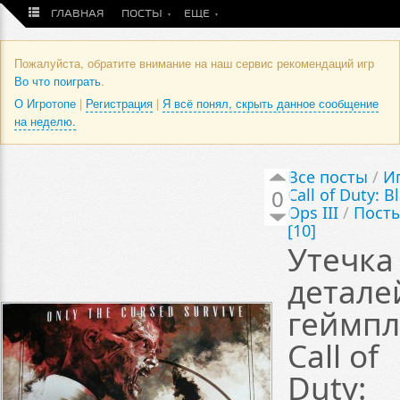
ГЛАВНАЯ
ПОСТЫ
ЕЩЕ
Пожалуйста, обратите внимание на наш сервис рекомендаций игр
Во что поиграть
.
О Игротопе
|
Регистрация
|
Я всё понял, скрыть данное сообщение
на неделю.
Все посты
/
И
0
Call of Duty: B
Ops III
/
Пост
[10]
Утечка
детале
геймпл
Call of
Duty: