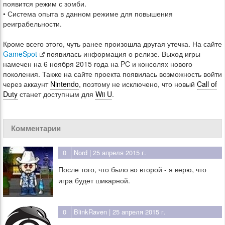
появится режим с зомби.
• Система опыта в данном режиме для повышения
реиграбельности.
Кроме всего этого, чуть ранее произошла другая утечка. На сайте
GameSpot
появилась информация о релизе. Выход игры
намечен на 6 ноября 2015 года на PC и консолях нового
поколения. Также на сайте проекта появилась возможность войти
через аккаунт
Nintendo
, поэтому не исключено, что новый
Call of
Duty
станет доступным для
Wii U
.
Комментарии
0
Nord
| 25 апреля 2015 г.
После того, что было во второй - я верю, что
игра будет шикарной.
0
BlinkRaven
| 25 апреля 2015 г.