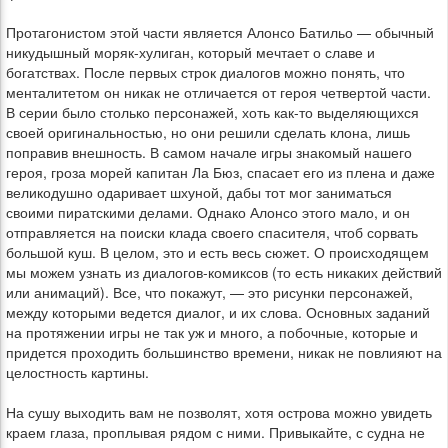
Протагонистом этой части является Алонсо Батильо — обычный
никудышный моряк-хулиган, который мечтает о славе и
богатствах. После первых строк диалогов можно понять, что
менталитетом он никак не отличается от героя четвертой части.
В серии было столько персонажей, хоть как-то выделяющихся
своей оригинальностью, но они решили сделать клона, лишь
поправив внешность. В самом начале игры знакомый нашего
героя, гроза морей капитан Ла Бюз, спасает его из плена и даже
великодушно одаривает шхуной, дабы тот мог заниматься
своими пиратскими делами. Однако Алонсо этого мало, и он
отправляется на поиски клада своего спасителя, чтоб сорвать
большой куш. В целом, это и есть весь сюжет. О происходящем
мы можем узнать из диалогов-комиксов (то есть никаких действий
или анимаций). Все, что покажут, — это рисунки персонажей,
между которыми ведется диалог, и их слова. Основных заданий
на протяжении игры не так уж и много, а побочные, которые и
придется проходить большинство времени, никак не повлияют на
целостность картины.
На сушу выходить вам не позволят, хотя острова можно увидеть
краем глаза, проплывая рядом с ними. Привыкайте, с судна не