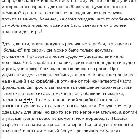
снарядов слайсом или нажатием по нему. И, что вообще убивает
интерес, этот вариант длится по 20 секунд. Думаете, что это
немного? Да, только если вы не на задании, которое нужно
пройти за минуту. Конечно, не стоит ожидать чего-то особенного
от мобильной игры, но можно же было сделать что-то более
приятное для игры!
Здесь, кстати, можно покупать различные корабли, в отличии от
"больших" игр серии, где можно было только докупать
улучшения. Приобрести новое судно — удовольствие не из
дешевых. Чтоб заработать на них, придется очень долго и нудно
играть, уничтожая бесчисленное количество врагов. Про
улучшения здесь тоже не забыли, однако они никак не повлияют
на внешний вид кораблей, в отличие от той же четвертой части
франшизы. Вы просто заплатите за повышение характеристики.
Также игра выделилась тем, что в нее добавили, внимание,
элементы
RPG
. То есть теперь герой зарабатывает опыт,
повышает уровень и открывает новые умения. Получается еще
одна цель для игры, но как-то все это непримечательно, а долгий
и унылый гринд и вовсе не может ничем порадовать. Навыки
открывают за найм матросов в таверне. Все они дают довольно
приятный и положительный бонус в различных ситуациях.