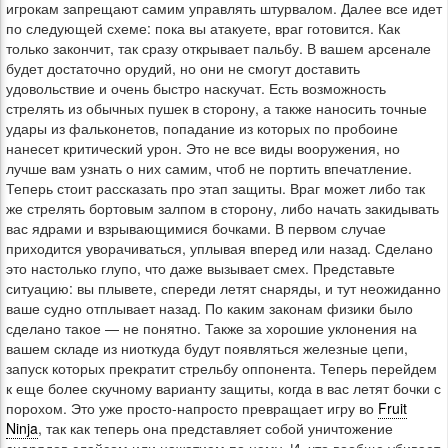
игрокам запрещают самим управлять штурвалом. Далее все идет
по следующей схеме: пока вы атакуете, враг готовится. Как
только закончит, так сразу открывает пальбу. В вашем арсенале
будет достаточно орудий, но они не смогут доставить
удовольствие и очень быстро наскучат. Есть возможность
стрелять из обычных пушек в сторону, а также наносить точные
удары из фальконетов, попадание из которых по пробоине
нанесет критический урон. Это не все виды вооружения, но
лучше вам узнать о них самим, чтоб не портить впечатление.
Теперь стоит рассказать про этап защиты. Враг может либо так
же стрелять бортовым залпом в сторону, либо начать закидывать
вас ядрами и взрывающимися бочками. В первом случае
приходится уворачиваться, уплывая вперед или назад. Сделано
это настолько глупо, что даже вызывает смех. Представьте
ситуацию: вы плывете, спереди летят снаряды, и тут неожиданно
ваше судно отплывает назад. По каким законам физики было
сделано такое — не понятно. Также за хорошие уклонения на
вашем складе из ниоткуда будут появляться железные цепи,
запуск которых прекратит стрельбу оппонента. Теперь перейдем
к еще более скучному варианту защиты, когда в вас летят бочки с
порохом. Это уже просто-напросто превращает игру во
Fruit
Ninja
, так как теперь она представляет собой уничтожение