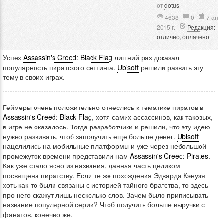
от
dotus
4638
0
7 а
2015 г.
Редакция:
отлично, оплачено
Успех
Assassin's Creed: Black Flag
лишний раз доказал
популярность пиратского сеттинга.
Ubisoft
решили развить эту
тему в своих играх.
Геймеры очень положительно отнеслись к тематике пиратов в
Assassin's Creed: Black Flag
, хотя самих ассассинов, как таковых,
в игре не оказалось. Тогда разработчики и решили, что эту идею
нужно развивать, чтоб заполучить еще больше денег.
Ubisoft
нацелились на мобильные платформы и уже через небольшой
промежуток времени представили нам
Assassin's Creed: Pirates
.
Как уже стало ясно из названия, данная часть целиком
посвящена пиратству. Если те же похождения Эдварда Кэнуэя
хоть как-то были связаны с историей тайного братства, то здесь
про него скажут лишь несколько слов. Зачем было приписывать
название популярной серии? Чтоб получить больше выручки с
фанатов, конечно же.