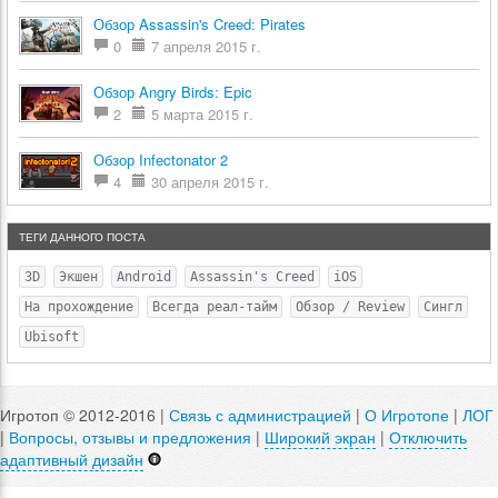
Обзор Assassin's Creed: Pirates
0
7 апреля 2015 г.
Обзор Angry Birds: Epic
2
5 марта 2015 г.
Обзор Infectonator 2
4
30 апреля 2015 г.
ТЕГИ ДАННОГО ПОСТА
3D
Экшен
Android
Assassin's Creed
iOS
На прохождение
Всегда реал-тайм
Обзор / Review
Сингл
Ubisoft
Игротоп © 2012-2016 |
Связь с администрацией
|
О Игротопе
|
ЛОГ
|
Вопросы, отзывы и предложения
|
Широкий экран
|
Отключить
адаптивный дизайн