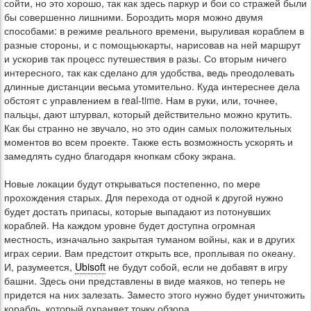
сойти, но это хорошо, так как здесь паркур и бои со стражей были
бы совершенно лишними. Бороздить моря можно двумя
способами: в режиме реального времени, выруливая кораблем в
разные стороны, и с помощьюкарты, нарисовав на ней маршрут
и ускорив так процесс путешествия в разы. Со вторым ничего
интересного, так как сделано для удобства, ведь преодолевать
длинные дистанции весьма утомительно. Куда интереснее дела
обстоят с управлением в real-time. Нам в руки, или, точнее,
пальцы, дают штурвал, который действительно можно крутить.
Как бы странно не звучало, но это один самых положительных
моментов во всем проекте. Также есть возможность ускорять и
замедлять судно благодаря кнопкам сбоку экрана.
Новые локации будут открываться постепенно, по мере
прохождения старых. Для перехода от одной к другой нужно
будет достать припасы, которые выпадают из потонувших
кораблей. На каждом уровне будет доступна огромная
местность, изначально закрытая туманом войны, как и в других
играх серии. Вам предстоит открыть все, проплывая по океану.
И, разумеется,
Ubisoft
не будут собой, если не добавят в игру
башни. Здесь они представлены в виде маяков, но теперь не
придется на них залезать. Заместо этого нужно будет уничтожить
корабль, который охраняет точку обзора.