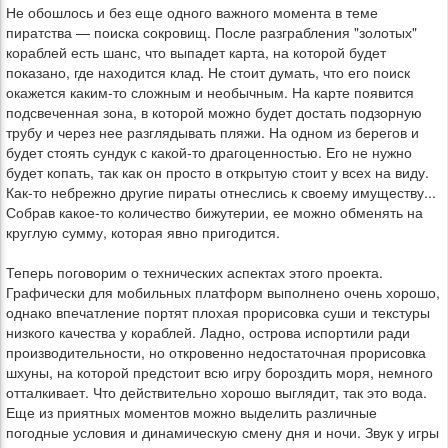
Не обошлось и без еще одного важного момента в теме
пиратства — поиска сокровищ. После разграбления "золотых"
кораблей есть шанс, что выпадет карта, на которой будет
показано, где находится клад. Не стоит думать, что его поиск
окажется каким-то сложным и необычным. На карте появится
подсвеченная зона, в которой можно будет достать подзорную
трубу и через нее разглядывать пляжи. На одном из берегов и
будет стоять сундук с какой-то драгоценностью. Его не нужно
будет копать, так как он просто в открытую стоит у всех на виду.
Как-то небрежно другие пираты отнеслись к своему имуществу...
Собрав какое-то количество бижутерии, ее можно обменять на
круглую сумму, которая явно пригодится.
Теперь поговорим о технических аспектах этого проекта.
Графически для мобильных платформ выполнено очень хорошо,
однако впечатление портят плохая прорисовка суши и текстуры
низкого качества у кораблей. Ладно, острова испортили ради
производительности, но откровенно недостаточная прорисовка
шхуны, на которой предстоит всю игру бороздить моря, немного
отталкивает. Что действительно хорошо выглядит, так это вода.
Еще из приятных моментов можно выделить различные
погодные условия и динамическую смену дня и ночи. Звук у игры