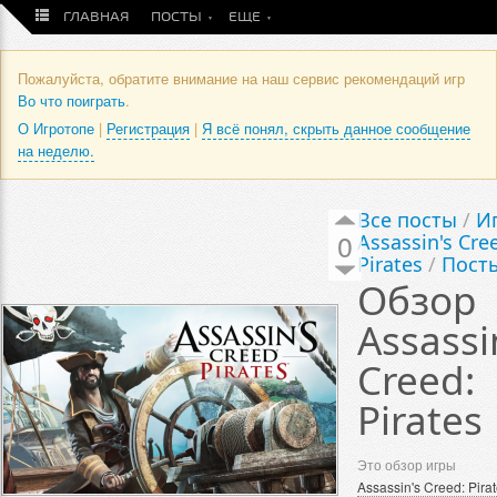
ГЛАВНАЯ
ПОСТЫ
ЕЩЕ
Пожалуйста, обратите внимание на наш сервис рекомендаций игр
Во что поиграть
.
О Игротопе
|
Регистрация
|
Я всё понял, скрыть данное сообщение
на неделю.
Все посты
/
И
0
Assassin's Cre
Pirates
/
Посты
Обзор
Assassi
Creed:
Pirates
Это обзор игры
Assassin's Creed: Pira