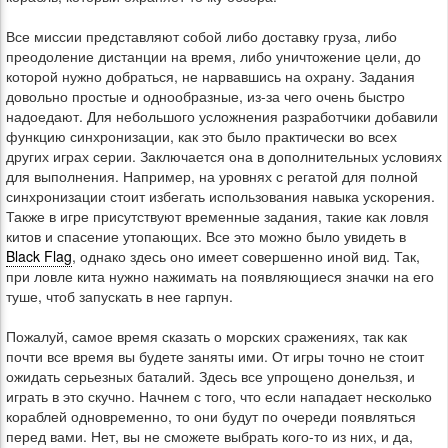
Все миссии представляют собой либо доставку груза, либо
преодоление дистанции на время, либо уничтожение цели, до
которой нужно добраться, не нарвавшись на охрану. Задания
довольно простые и однообразные, из-за чего очень быстро
надоедают. Для небольшого усложнения разработчики добавили
функцию синхронизации, как это было практически во всех
других играх серии. Заключается она в дополнительных условиях
для выполнения. Например, на уровнях с регатой для полной
синхронизации стоит избегать использования навыка ускорения.
Также в игре присутствуют временные задания, такие как ловля
китов и спасение утопающих. Все это можно было увидеть в
Black Flag
, однако здесь оно имеет совершенно иной вид. Так,
при ловле кита нужно нажимать на появляющиеся значки на его
туше, чтоб запускать в нее гарпун.
Пожалуй, самое время сказать о морских сражениях, так как
почти все время вы будете заняты ими. От игры точно не стоит
ожидать серьезных баталий. Здесь все упрощено донельзя, и
играть в это скучно. Начнем с того, что если нападает несколько
кораблей одновременно, то они будут по очереди появляться
перед вами. Нет, вы не сможете выбрать кого-то из них, и да,