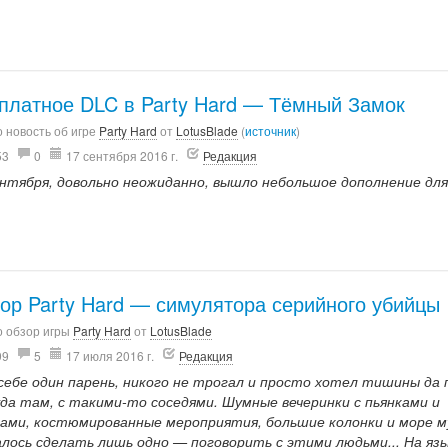
платное DLC в Party Hard — Тёмный Замок
 новость об игре
Party Hard
от
LotusBlade
(
источник
)
53
0
17 сентября 2016 г.
Редакция
ентября, довольно неожиданно, вышло небольшое дополнение дл
ор Party Hard — симулятора серийного убийцы
о обзор игры
Party Hard
от
LotusBlade
99
5
17 июля 2016 г.
Редакция
себе один парень, никого не трогал и просто хотел тишины да 
уда там, с такими-то соседями. Шумные вечеринки с пьянками и
ами, костюмированные мероприятия, большие колонки и море м
лось сделать лишь одно — поговорить с этими людьми... На яз