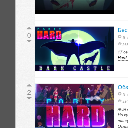
Бес
0
Это
36
17 с
Hard.
Обз
2
Эт
41
Жил 
Но к
танц
Оста