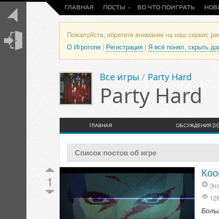
ГЛАВНАЯ
ПОСТЫ
ВО ЧТО ПОИГРАТЬ
НОВ
Пожалуйста, обратите внимание на наш сервис р
О Игротопе
|
Регистрация
|
Я всё понял, скрыть д
Все игры
/
Party Hard
Party Hard
ГЛАВНАЯ
ОБСУЖДЕНИЯ [0]
Список постов об игре
Коо
1
Это
12
Больш