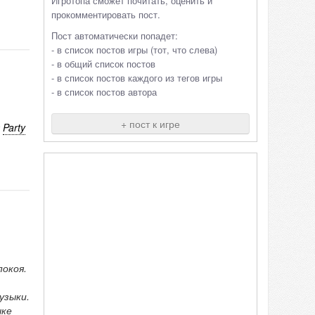
Игротопа сможет почитать, оценить и
прокомментировать пост.
Пост автоматически попадет:
- в список постов игры (тот, что слева)
- в общий список постов
- в список постов каждого из тегов игры
- в список постов автора
+ пост к игре
я
Party
покоя.
узыки.
ыке