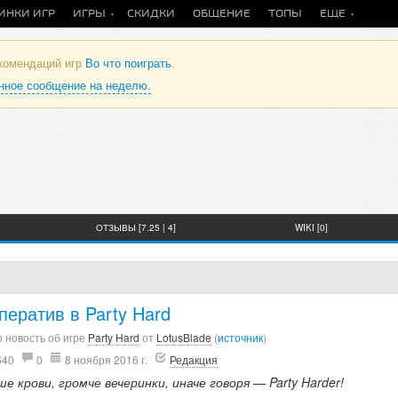
ИНКИ ИГР
ИГРЫ
СКИДКИ
ОБЩЕНИЕ
ТОПЫ
ЕЩЕ
екомендаций игр
Во что поиграть
.
анное сообщение на неделю.
ОТЗЫВЫ [7.25 | 4]
WIKI [0]
ператив в Party Hard
 новость об игре
Party Hard
от
LotusBlade
(
источник
)
640
0
8 ноября 2016 г.
Редакция
е крови, громче вечеринки, иначе говоря — Party Harder!