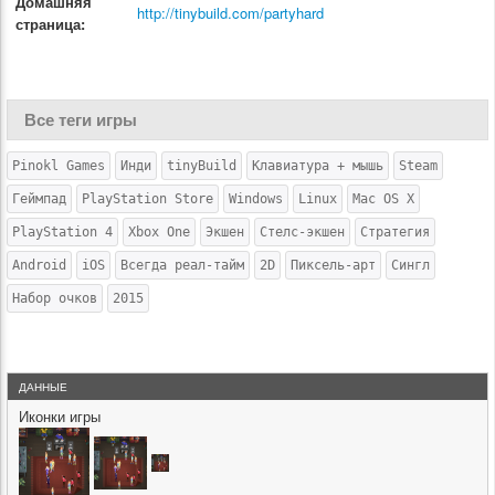
Домашняя
http://tinybuild.com/partyhard
страница:
Все теги игры
Pinokl Games
Инди
tinyBuild
Клавиатура + мышь
Steam
Геймпад
PlayStation Store
Windows
Linux
Mac OS X
PlayStation 4
Xbox One
Экшен
Стелс-экшен
Стратегия
Android
iOS
Всегда реал-тайм
2D
Пиксель-арт
Сингл
Набор очков
2015
ДАННЫЕ
Иконки игры