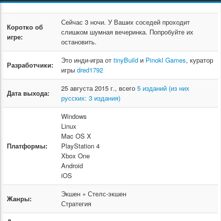
Сейчас 3 ночи. У Ваших соседей проходит
Коротко об
слишком шумная вечеринка. Попробуйте их
игре:
остановить.
Это инди-игра от
tinyBuild
и
Pinokl Games
, куратор
Разработчики:
игры
dred1792
25 августа 2015 г., всего
5 изданий (из них
Дата выхода:
русских: 3 издания)
Windows
Linux
Mac OS X
Платформы:
PlayStation 4
Xbox One
Android
iOS
Экшен » Стелс-экшен
Жанры:
Стратегия