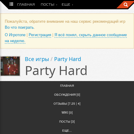
ГЛАВНАЯ
ПОСТЫ
ЕЩЕ
Пожалуйста, обратите внимание на наш сервис рекомендаций игр
Во что поиграть
.
О Игротопе
|
Регистрация
|
Я всё понял, скрыть данное сообщение
на неделю.
Все игры
/
Party Hard
Party Hard
ГЛАВНАЯ
ОБСУЖДЕНИЯ [0]
ОТЗЫВЫ [7.25 | 4]
WIKI [0]
ПОСТЫ [3]
ЕЩЕ...