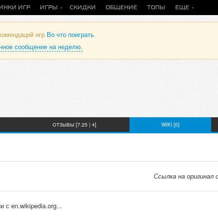
ИНКИ ИГР
ИГРЫ
СКИДКИ
ОБЩЕНИЕ
ТОПЫ
ЕЩЕ
екомендаций игр
Во что поиграть
.
анное сообщение на неделю.
ОТЗЫВЫ [7.25 | 4]
WIKI [0]
Ссылка на оригинал
с en.wikipedia.org...