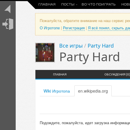
ГЛАВНАЯ
ПОСТЫ
ВО ЧТО ПОИГРАТЬ
НОВ
Пожалуйста, обратите внимание на наш сервис р
О Игротопе
|
Регистрация
|
Я всё понял, скрыть д
Все игры
/
Party Hard
Party Hard
ГЛАВНАЯ
ОБСУЖДЕНИЯ [0]
Wiki Игротопа
en.wikipedia.org
Подождите, пожалуйста, идет загрузка информации 