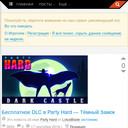
ГЛАВНАЯ
ПОСТЫ
ЕЩЕ
Пожалуйста, обратите внимание на наш сервис рекомендаций игр
Во что поиграть
.
О Игротопе
|
Регистрация
|
Я всё понял, скрыть данное сообщение
на неделю.
0
Бесплатное DLC в Party Hard — Тёмный Замок
Это новость об игре
Party Hard
от
LotusBlade
(
источник
)
3653
0
17 сентября 2016 г.
Редакция