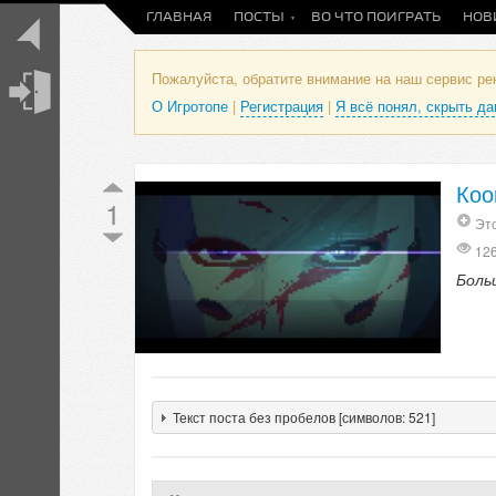
ГЛАВНАЯ
ПОСТЫ
ВО ЧТО ПОИГРАТЬ
НОВ
Пожалуйста, обратите внимание на наш сервис р
О Игротопе
|
Регистрация
|
Я всё понял, скрыть д
Коо
1
Это
12
Больш
Текст поста без пробелов [символов: 521]