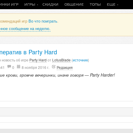
ИНКИ ИГР
ИГРЫ
СКИДКИ
ОБЩЕНИЕ
ТОПЫ
ЕЩЕ
екомендаций игр
Во что поиграть
.
анное сообщение на неделю.
ператив в Party Hard
 новость об игре
Party Hard
от
LotusBlade
(
источник
)
641
0
8 ноября 2016 г.
Редакция
е крови, громче вечеринки, иначе говоря — Party Harder!