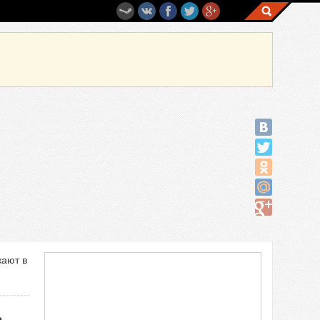
жают в
е