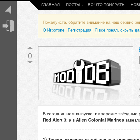
ГЛАВНАЯ
ПОСТЫ
ВО ЧТО ПОИГРАТЬ
НОВ
Пожалуйста, обратите внимание на наш сервис р
О Игротопе
|
Регистрация
|
Я всё понял, скрыть д
0
В сегодняшнем выпуске: имперские звёздные 
Red Alert 3
; а в
Alien Colonial Marines
завезли
1) Теперь имперские звёздные разрушител