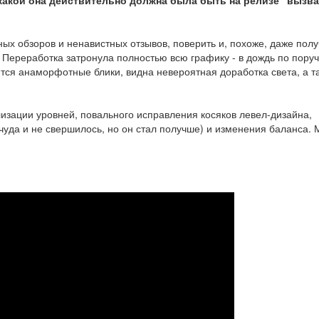
 какой она действительно должна была быть на релизе" вызв
ых обзоров и ненавистных отзывов, поверить и, похоже, даже полу
 Переработка затронула полностью всю графику - в дождь по пору
еются анаморфотные блики, видна невероятная доработка света, а т
изации уровней, повального исправления косяков левел-дизайна,
 чуда и не свершилось, но он стал получше) и изменения баланса. 