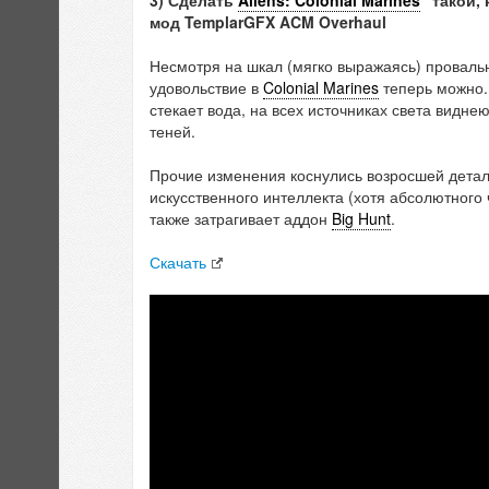
3) Сделать
Aliens: Colonial Marines
"такой,
мод TemplarGFX ACM Overhaul
Несмотря на шкал (мягко выражаясь) провальн
удовольствие в
Colonial Marines
теперь можно.
стекает вода, на всех источниках света видн
теней.
Прочие изменения коснулись возросшей детал
искусственного интеллекта (хотя абсолютного
также затрагивает аддон
Big Hunt
.
Скачать