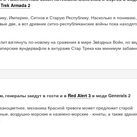
 Trek Armada 2
ику, Империю, Ситхов и Старую Республику. Насколько я понимаю,
вые две, а вот древние ситхо-республиканские войны пока находят
лит взглянуть по-новому на сражения в мире Звёздных Войн, но ви
имперские вундервафли в антураже Стар Трека как минимум забавн
гм, генералы заедут в гости и в
Red Alert 3
в моде Generals 2
 разноцветнее, механика Красной тревоги может предложит старой
ные, воздушно-морские и наземно-морские - юниты, а также здани
.