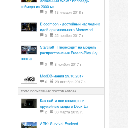
локальный WoW? Исповедь
геймера из 2000-ых
0
13 января 2018 г.
Bloodmoon - достойный наследник
идей оригинального Morrowind
0
22 ноября 2017 г.
Starcraft II переходит на модель
распространения Free-to-Play (ну
почти)
0
8 ноября 2017 г.
ModDB-мания 29.10.2017
0
29 октября 2017 г.
ТОП-5 ПОПУЛЯРНЫХ ПОСТОВ АВТОРА
Как найти все канистры и
оружейные моды в Deux Ex
2
30 марта 2015 г.
ARK: Survival Evolved -