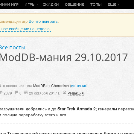
ИНКИ ИГР
ИГРЫ
СКИДКИ
ОБЩЕНИЕ
ТОПЫ
ЕЩЕ
екомендаций игр
Во что поиграть
.
анное сообщение на неделю.
Все посты
ModDB-мания 29.10.2017
Это новость из тега
ModDB
от
Cherenkov
(
источник
)
2379
0
29 октября 2017 г.
Редакция
разрушители добрались и до
Star Trek Armada 2
; генералы переез
 полную переработку всего и вся.
и и Тысячелетний сокол потеснили клингонов и боргов в мод