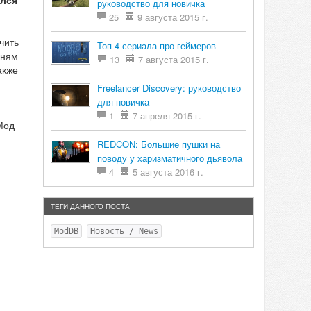
ался
руководство для новичка
25
9 августа 2015 г.
чить
Топ-4 сериала про геймеров
чням
13
7 августа 2015 г.
акже
Freelancer Discovery: руководство
для новичка
1
7 апреля 2015 г.
Мод
REDCON: Большие пушки на
поводу у харизматичного дьявола
4
5 августа 2016 г.
ТЕГИ ДАННОГО ПОСТА
ModDB
Новость / News