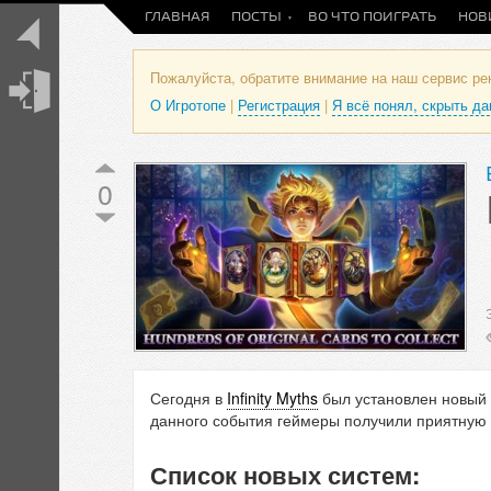
ГЛАВНАЯ
ПОСТЫ
ВО ЧТО ПОИГРАТЬ
НОВ
Пожалуйста, обратите внимание на наш сервис р
О Игротопе
|
Регистрация
|
Я всё понял, скрыть д
0
Сегодня в
Infinity Myths
был установлен новый 
данного события геймеры получили приятную 
Список новых систем: