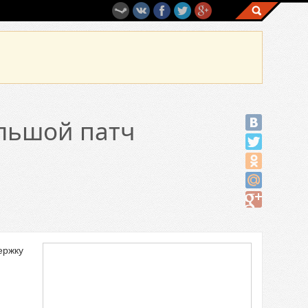
ольшой патч
ержку