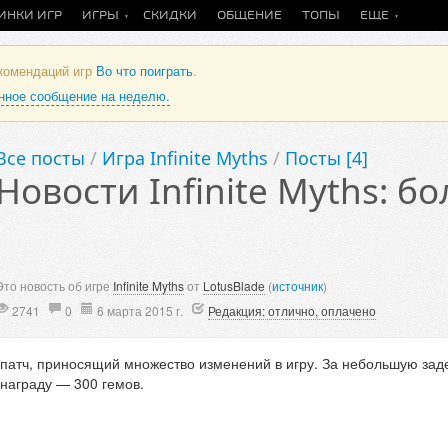
ИНКИ ИГР
ИГРЫ
СКИДКИ
ОБЩЕНИЕ
ТОПЫ
ЕЩЕ
екомендаций игр
Во что поиграть
.
анное сообщение на неделю.
Все посты
/
Игра Infinite Myths
/
Посты [4]
Новости Infinite Myths: б
Это новость об игре
Infinite Myths
от
LotusBlade
(
источник
)
2741
0
6 марта 2015 г.
Редакция: отлично, оплачено
патч, приносящий множество изменений в игру. За небольшую зад
награду — 300 гемов.