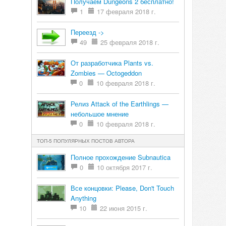
Получаем Dungeons 2 бесплатно!
1
17 февраля 2018 г.
Переезд ->
49
25 февраля 2018 г.
От разработчика Plants vs.
Zombies — Octogeddon
0
10 февраля 2018 г.
Релиз Attack of the Earthlings —
небольшое мнение
0
10 февраля 2018 г.
ТОП-5 ПОПУЛЯРНЫХ ПОСТОВ АВТОРА
Полное прохождение Subnautica
0
10 октября 2017 г.
Все концовки: Please, Don't Touch
Anything
10
22 июня 2015 г.