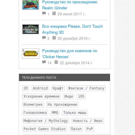
Руководство по прохождению
Realm Grinder
1
29 июня 2017 г.
Все концовки Please, Don't Touch
Anything 3D
3
30 декабря 2016 г.
Руководство для новичков по
'Clicker Heroes'
14
22 декабря 2014 г.
ТЕГИ ДАННОГО ПОСТА
2D
Android
Крафт
Фэнтези / Fantasy
Ускорение времени
Инди
iOS
Изометрия
На прохождение
Головоломка
MMO
Только мышь
Мифология / Mythology
Новость / News
Pocket Games Studios
Паззл
PvP