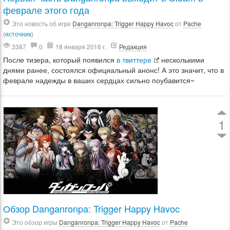
феврале этого года
Это новость об игре
Danganronpa: Trigger Happy Havoc
от
Pache
(
источник
)
3387
0
18 января 2016 г.
Редакция
После тизера, который появился
в твиттере
несколькими
днями ранее, состоялся официальный анонс! А это значит, что в
феврале надежды в ваших сердцах сильно поубавится~
1
Обзор Danganronpa: Trigger Happy Havoc
Это обзор игры
Danganronpa: Trigger Happy Havoc
от
Pache