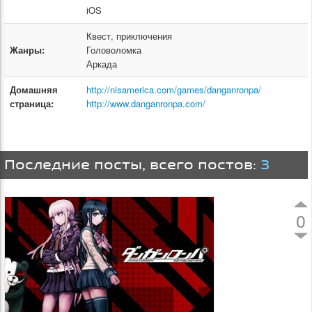
iOS
Квест, приключения
Жанры:
Головоломка
Аркада
Домашняя
http://nisamerica.com/games/danganronpa/
страница:
http://www.danganronpa.com/
Последние посты, всего постов:
3
0