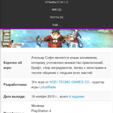
ОТЗЫВЫ [7.00 | 1]
WIKI [0]
ПОСТЫ [3]
ЕЩЕ...
Ательер Софи является юным алхимиком,
Коротко об
которому уготовлено множество приключений.
игре:
Крафт, сбор ингредиентов, битвы с монстрами и
тесное общение с людьми всех мастей.
Это игра от
KOEI TECMO GAMES CO.
, куратор
Разработчики:
игры
LotusBlade
Дата выхода:
19 ноября 2015 г., всего
4 издания
Windows
PlayStation 4