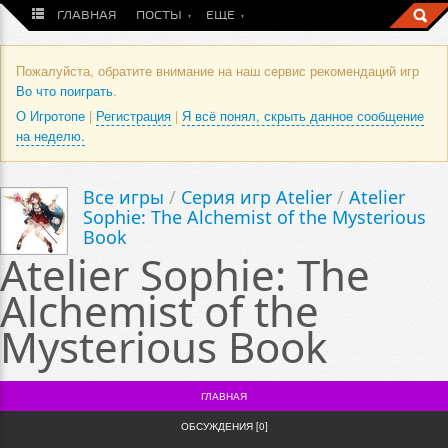
ГЛАВНАЯ
ПОСТЫ
ЕЩЕ
Пожалуйста, обратите внимание на наш сервис рекомендаций игр
Во что поиграть
.
О Игротопе
|
Регистрация
|
Я всё понял, скрыть данное сообщение
на неделю.
Все игры
/
Серия игр Atelier
/
Atelier
Sophie: The Alchemist of the Mysterious
Book
Atelier Sophie: The
Alchemist of the
Mysterious Book
ГЛАВНАЯ
ОБСУЖДЕНИЯ [0]