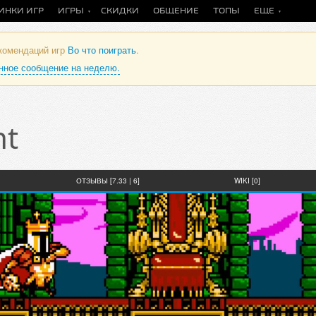
ИНКИ ИГР
ИГРЫ
СКИДКИ
ОБЩЕНИЕ
ТОПЫ
ЕЩЕ
екомендаций игр
Во что поиграть
.
анное сообщение на неделю.
ht
ОТЗЫВЫ [7.33 | 6]
WIKI [0]