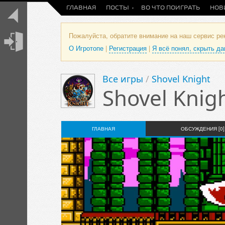
ГЛАВНАЯ
ПОСТЫ
ВО ЧТО ПОИГРАТЬ
НОВ
Пожалуйста, обратите внимание на наш сервис р
О Игротопе
|
Регистрация
|
Я всё понял, скрыть д
Все игры
/
Shovel Knight
Shovel Knig
ГЛАВНАЯ
ОБСУЖДЕНИЯ [0]