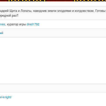
царей Щита и Лопаты, наводнив земли злодеями и колдовством. Готовы
ередной раз?
ames
, куратор игры
dred1792
ий
l-knight/