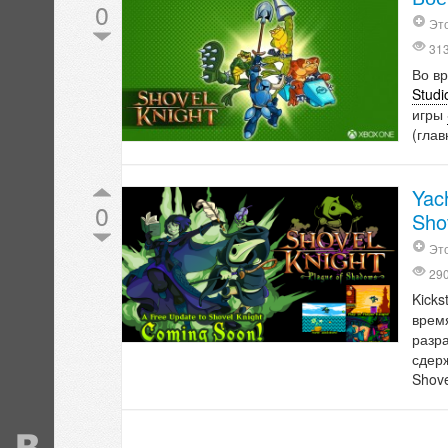
0
Это
31
Во в
Studi
игры
(глав
Yac
0
Sho
Это
29
Kicks
врем
разр
сдер
Shove