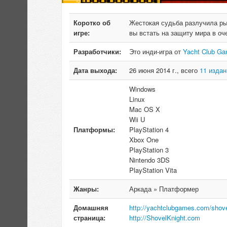
Коротко об
Жестокая судьба разлучила ры
игре:
вы встать на защиту мира в оч
Разработчики:
Это инди-игра от
Yacht Club G
Дата выхода:
26 июня 2014 г., всего
11 издан
Windows
Linux
Mac OS X
Wii U
Платформы:
PlayStation 4
Xbox One
PlayStation 3
Nintendo 3DS
PlayStation Vita
Жанры:
Аркада » Платформер
Домашняя
http://yachtclubgames.com/shove
страница:
http://ShovelKnight.com