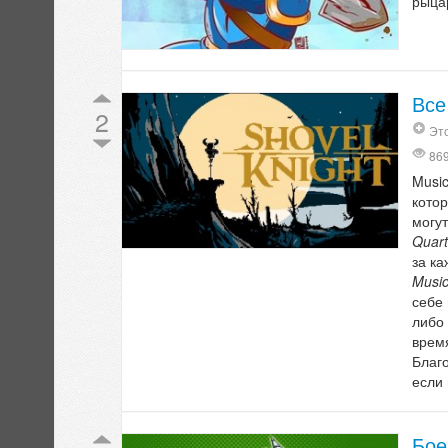
рыца
Все
2
Это
86
Music
котор
могут
Quart
за ка
Music
себе 
либо
время
Благ
если 
Бое