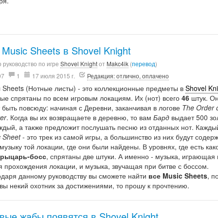
ря.
 Music Sheets в Shovel Knight
 руководство по игре
Shovel Knight
от
Makc4ik
(
перевод
)
97
1
17 июля 2015 г.
Редакция: отлично, оплачено
 Sheets (Нотные листы) - это коллекционные предметы в
Shovel Kni
ые спрятаны по всем игровым локациям. Их (нот) всего
46
штук. О
 быть повсюду: начиная с Деревни, заканчивая в логове
The Order 
er
. Когда вы их возвращаете в деревню, то вам
Бард
выдает 500 зо
ждый, а также предложит послушать песню из отданных нот. Кажды
 Sheet
- это трек из самой игры, а большинство из них будут содерж
музыку той локации, где они были найдены. В уровнях, где есть как
рыцарь-босс
, спрятаны две штуки. А именно - музыка, играющая 
 прохождения локации, и музыка, звучащая при битве с боссом.
одаря данному руководству вы сможете найти
все Music Sheets
, п
вы некий охотник за достижениями, то прошу к прочтению.
вые жабы появятся в Shovel Knight