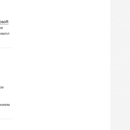
osoft
ии
Пимпл
ое
анием