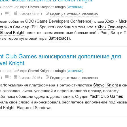
 новость об игре
Shovel Knight
от
adagio
(
источник
)
31
3
5 марта 2015 г.
Редакция: отлично, оплачено
ремя события GDC (Game Developers Conference) глава
Xbox
и
Micr
os
Фил Спенсер (Phil Spencer) сообщил о том, что в
Xbox One
-верс
Shovel Knight
появятся всем известные боевые жабы Раш, Зитц и 
ные герои культовой игры
Battletoads
).
ht Club Games анонсировали дополнение для
vel Knight
 новость об игре
Shovel Knight
от
adagio
(
источник
)
01
2
3 марта 2015 г.
Редакция: отлично, оплачено
tarter-кампания платформера в ретро-стилистике
Shovel Knight
в св
я оказалась очень успешной и перевыполнила планку, поэтому
аботчики обещали сделать дополнения. Студия
Yacht Club Games
жала свое слово и анонсировала бесплатное дополнение под назв
l Knight: Plague of Shadows.