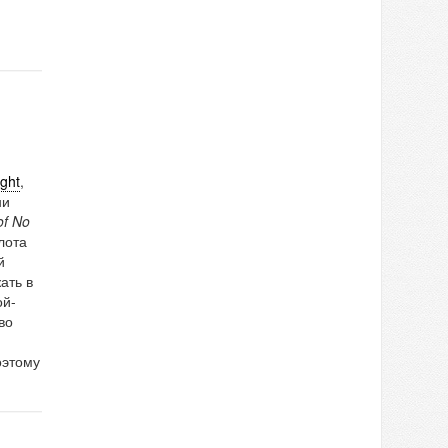
ght
,
ни
of No
лота
й
ать в
ой-
во
оэтому