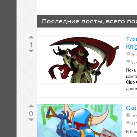
Последние посты, всего по
Тих
1
Knig
Это
35
Пока
комп
Club
допо
Ска
0
Это
31
В бе