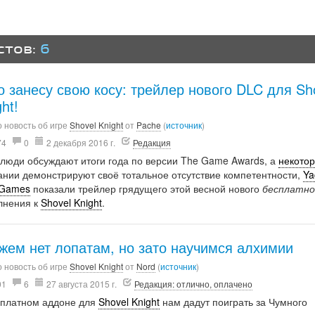
стов:
6
о занесу свою косу: трейлер нового DLC для Sh
ht!
 новость об игре
Shovel Knight
от
Pache
(
источник
)
74
0
2 декабря 2016 г.
Редакция
 люди обсуждают итоги года по версии The Game Awards, а
некото
ании демонстрируют своё тотальное отсутствие компетентности,
Ya
 Games
показали трейлер грядущего этой весной нового
бесплатно
лнения к
Shovel Knight
.
жем нет лопатам, но зато научимся алхимии
 новость об игре
Shovel Knight
от
Nord
(
источник
)
01
6
27 августа 2015 г.
Редакция: отлично, оплачено
сплатном аддоне для
Shovel Knight
нам дадут поиграть за Чумного