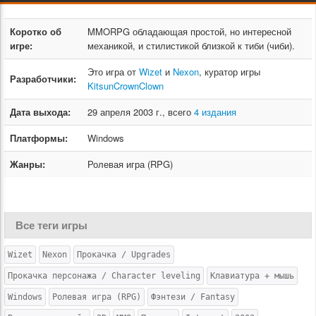
Коротко об
MMORPG обладающая простой, но интересной
игре:
механикой, и стилистикой близкой к тиби (чиби).
Это игра от
Wizet
и
Nexon
, куратор игры
Разработчики:
KitsunCrownClown
Дата выхода:
29 апреля 2003 г., всего
4 издания
Платформы:
Windows
Жанры:
Ролевая игра (RPG)
Все теги игры
Wizet
Nexon
Прокачка / Upgrades
Прокачка персонажа / Character leveling
Клавиатура + мышь
Windows
Ролевая игра (RPG)
Фэнтези / Fantasy