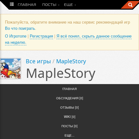
ГЛАВНАЯ
ПОСТЫ
ЕЩЕ
Пожалуйста, обратите внимание на наш сервис рекомендаций игр
Во что поиграть
.
О Игротопе
|
Регистрация
|
Я всё понял, скрыть данное сообщение
на неделю.
Все игры
/
MapleStory
MapleStory
ГЛАВНАЯ
ОБСУЖДЕНИЯ [0]
ОТЗЫВЫ [0]
WIKI [0]
ПОСТЫ [0]
ЕЩЕ...