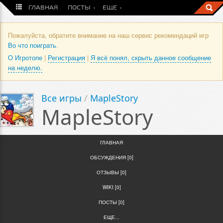
ГЛАВНАЯ
ПОСТЫ
ЕЩЕ
Пожалуйста, обратите внимание на наш сервис рекомендаций игр
Во что поиграть
.
О Игротопе
|
Регистрация
|
Я всё понял, скрыть данное сообщение
на неделю.
Все игры
/
MapleStory
MapleStory
ГЛАВНАЯ
ОБСУЖДЕНИЯ [0]
ОТЗЫВЫ [0]
WIKI [0]
ПОСТЫ [0]
ЕЩЕ...