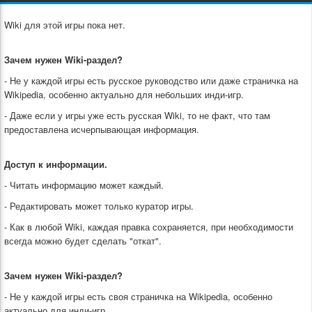
Wiki для этой игры пока нет.
Зачем нужен Wiki-раздел?
- Не у каждой игры есть русское руководство или даже страничка на
Wikipedia, особенно актуально для небольших инди-игр.
- Даже если у игры уже есть русская Wiki, то не факт, что там
предоставлена исчерпывающая информация.
Доступ к информации.
- Читать информацию может каждый.
- Редактировать может только куратор игры.
- Как в любой Wiki, каждая правка сохраняется, при необходимости
всегда можно будет сделать "откат".
Зачем нужен Wiki-раздел?
- Не у каждой игры есть своя страничка на Wikipedia, особенно
актуально для инди-игр.