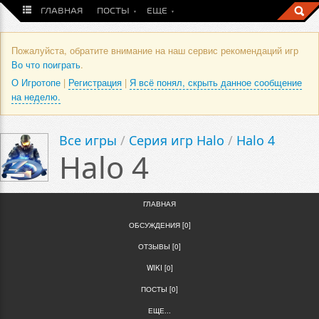
ГЛАВНАЯ
ПОСТЫ
ЕЩЕ
Пожалуйста, обратите внимание на наш сервис рекомендаций игр
Во что поиграть
.
О Игротопе
|
Регистрация
|
Я всё понял, скрыть данное сообщение
на неделю.
Все игры
/
Серия игр Halo
/
Halo 4
Halo 4
ГЛАВНАЯ
ОБСУЖДЕНИЯ [0]
ОТЗЫВЫ [0]
WIKI [0]
ПОСТЫ [0]
ЕЩЕ...