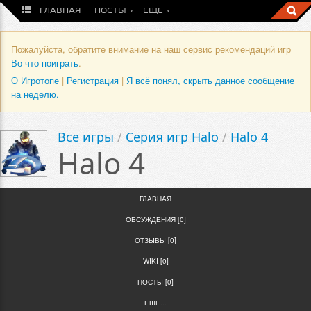
ГЛАВНАЯ
ПОСТЫ
ЕЩЕ
Пожалуйста, обратите внимание на наш сервис рекомендаций игр
Во что поиграть
.
О Игротопе
|
Регистрация
|
Я всё понял, скрыть данное сообщение
на неделю.
Все игры
/
Серия игр Halo
/
Halo 4
Halo 4
ГЛАВНАЯ
ОБСУЖДЕНИЯ [0]
ОТЗЫВЫ [0]
WIKI [0]
ПОСТЫ [0]
ЕЩЕ...