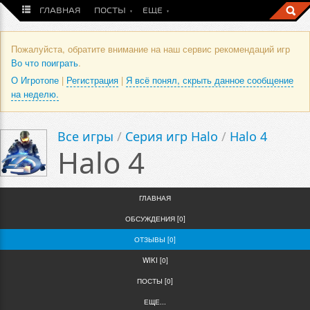
ГЛАВНАЯ
ПОСТЫ
ЕЩЕ
Пожалуйста, обратите внимание на наш сервис рекомендаций игр
Во что поиграть
.
О Игротопе
|
Регистрация
|
Я всё понял, скрыть данное сообщение
на неделю.
Все игры
/
Серия игр Halo
/
Halo 4
Halo 4
ГЛАВНАЯ
ОБСУЖДЕНИЯ [0]
ОТЗЫВЫ [0]
WIKI [0]
ПОСТЫ [0]
ЕЩЕ...