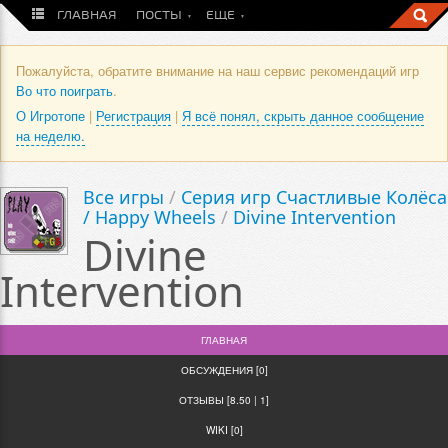
ГЛАВНАЯ
ПОСТЫ
ЕЩЕ
Пожалуйста, обратите внимание на наш сервис рекомендаций игр
Во что поиграть
.
О Игротопе
|
Регистрация
|
Я всё понял, скрыть данное сообщение
на неделю.
Все игры
/
Серия игр Счастливые Колёса
/ Happy Wheels
/
Divine Intervention
Divine
Intervention
ГЛАВНАЯ
ОБСУЖДЕНИЯ [0]
ОТЗЫВЫ [8.50 | 1]
WIKI [0]