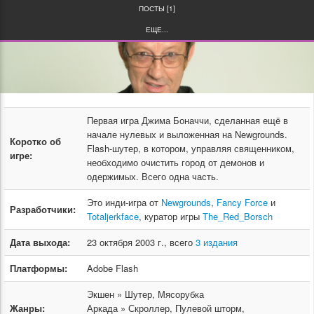
ПОСТЫ [1]
ЕЩЕ...
Первая игра Джима Боначчи, сделанная ещё в
начале нулевых и выложенная на Newgrounds.
Коротко об
Flash-шутер, в котором, управляя священником,
игре:
необходимо очистить город от демонов и
одержимых. Всего одна часть.
Это инди-игра от
Newgrounds
,
Fancy Force
и
Разработчики:
Totaljerkface
, куратор игры
The_Red_Borsch
Дата выхода:
23 октября 2003 г., всего
3 издания
Платформы:
Adobe Flash
Экшен » Шутер, Мясорубка
Жанры:
Аркада » Скроллер, Пулевой шторм,