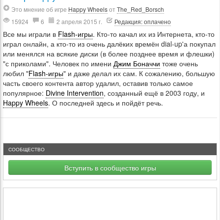
Это мнение об игре
Happy Wheels
от
The_Red_Borsch
15924
6
2 апреля 2015 г.
Редакция: оплачено
Все мы играли в
Flash-игры
. Кто-то качал их из Интернета, кто-то
играл онлайн, а кто-то из очень далёких времён dial-up'а покупал
или менялся на всякие диски (в более позднее время и флешки)
"с приколами". Человек по имени
Джим Боначчи
тоже очень
любил "
Flash-игры
" и даже делал их сам. К сожалению, большую
часть своего контента автор удалил, оставив только самое
популярное:
Divine Intervention
, созданный ещё в 2003 году, и
Happy Wheels
. О последней здесь и пойдёт речь.
СООБЩЕСТВО
Вступить в сообщество игры