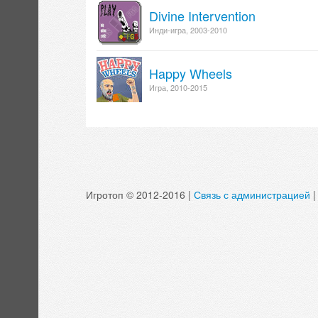
Divine Intervention
Инди-игра, 2003-2010
Happy Wheels
Игра, 2010-2015
Игротоп © 2012-2016 |
Связь с администрацией