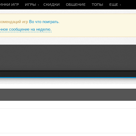
ИНКИ ИГР
ИГРЫ
СКИДКИ
ОБЩЕНИЕ
ТОПЫ
ЕЩЕ
екомендаций игр
Во что поиграть
.
анное сообщение на неделю.