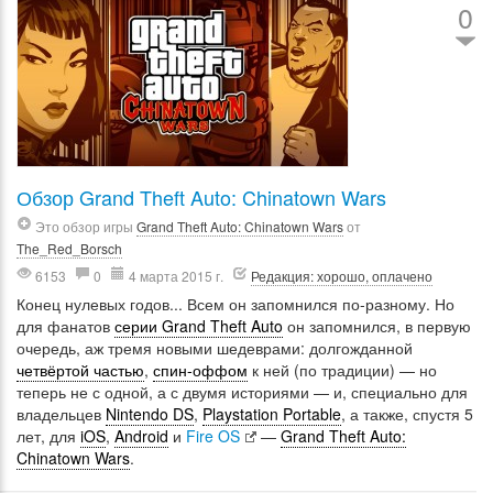
0
Обзор Grand Theft Auto: Chinatown Wars
Это обзор игры
Grand Theft Auto: Chinatown Wars
от
The_Red_Borsch
6153
0
4 марта 2015 г.
Редакция: хорошо, оплачено
Конец нулевых годов... Всем он запомнился по-разному. Но
для фанатов
серии Grand Theft Auto
он запомнился, в первую
очередь, аж тремя новыми шедеврами: долгожданной
четвёртой частью
,
спин-оффом
к ней (по традиции) — но
теперь не с одной, а с двумя историями — и, специально для
владельцев
Nintendo DS
,
Playstation Portable
, а также, спустя 5
лет, для
iOS
,
Android
и
Fire OS
—
Grand Theft Auto:
Chinatown Wars
.