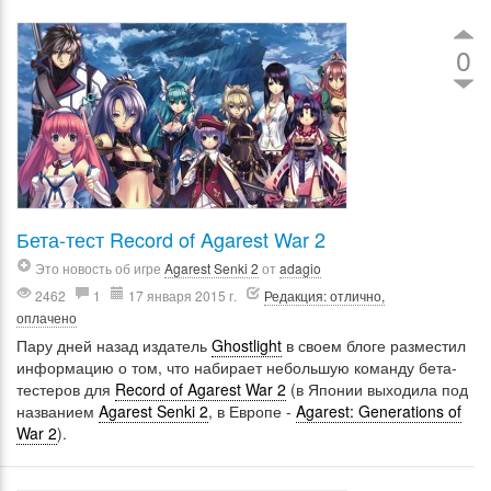
0
Бета-тест Record of Agarest War 2
Это новость об игре
Agarest Senki 2
от
adagio
2462
1
17 января 2015 г.
Редакция: отлично,
оплачено
Пару дней назад издатель
Ghostlight
в своем блоге разместил
информацию о том, что набирает небольшую команду бета-
тестеров для
Record of Agarest War 2
(в Японии выходила под
названием
Agarest Senki 2
, в Европе -
Agarest: Generations of
War 2
).