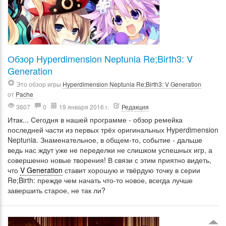
Обзор Hyperdimension Neptunia Re;Birth3: V
Generation
Это обзор игры
Hyperdimension Neptunia Re;Birth3: V Generation
от
Pache
3607
0
19 января 2016 г.
Редакция
Итак... Сегодня в нашей программе - обзор ремейка
последней части из первых трёх оригинальных Hyperdimension
Neptunia. Знаменательное, в общем-то, событие - дальше
ведь нас ждут уже не переделки не слишком успешных игр, а
совершенно новые творения! В связи с этим приятно видеть,
что
V Generation
ставит хорошую и твёрдую точку в серии
Re;Birth: прежде чем начать что-то новое, всегда лучше
завершить старое, не так ли?