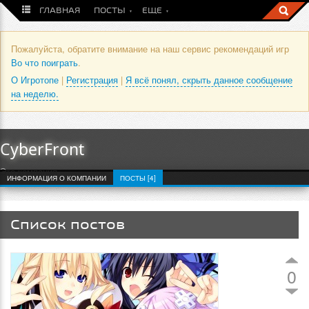
ГЛАВНАЯ
ПОСТЫ
ЕЩЕ
Пожалуйста, обратите внимание на наш сервис рекомендаций игр
Во что поиграть
.
О Игротопе
|
Регистрация
|
Я всё понял, скрыть данное сообщение
на неделю.
CyberFront
Это компания
ИНФОРМАЦИЯ О КОМПАНИИ
ПОСТЫ [4]
Список постов
0