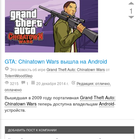
1
GTA: Chinatown Wars вышла на Android
Это новость об игре
Grand Theft Auto: Chinatown Wars
от
TotemWoodStep
3215
1
20 декабря 2014 г.
Редакция: отлично,
оплачено
Вышедшая в 2009 году портативная
Grand Theft Auto:
Chinatown Wars
теперь доступна владельцам
Android
-
устройств.
ДОБАВИТЬ ПОСТ К КОМПАНИИ