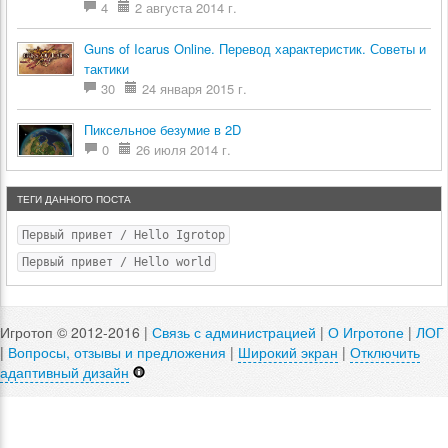
4
2 августа 2014 г.
Guns of Icarus Online. Перевод характеристик. Советы и
тактики
30
24 января 2015 г.
Пиксельное безумие в 2D
0
26 июля 2014 г.
ТЕГИ ДАННОГО ПОСТА
Первый привет / Hello Igrotop
Первый привет / Hello world
Игротоп © 2012-2016 |
Связь с администрацией
|
О Игротопе
|
ЛОГ
|
Вопросы, отзывы и предложения
|
Широкий экран
|
Отключить
адаптивный дизайн