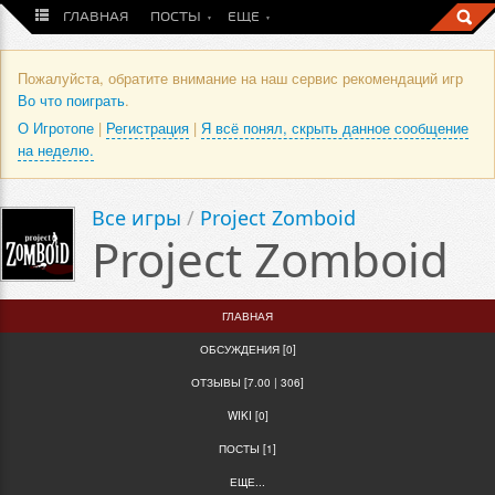
ГЛАВНАЯ
ПОСТЫ
ЕЩЕ
Пожалуйста, обратите внимание на наш сервис рекомендаций игр
Во что поиграть
.
О Игротопе
|
Регистрация
|
Я всё понял, скрыть данное сообщение
на неделю.
Все игры
/
Project Zomboid
Project Zomboid
ГЛАВНАЯ
ОБСУЖДЕНИЯ [0]
ОТЗЫВЫ [7.00 | 306]
WIKI [0]
ПОСТЫ [1]
ЕЩЕ...