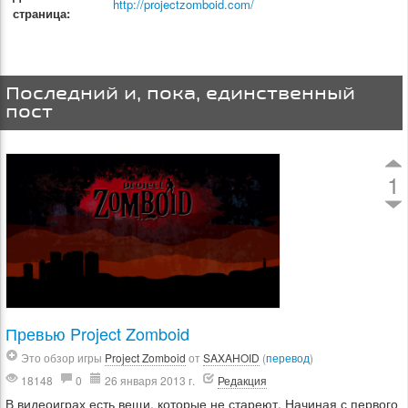
http://projectzomboid.com/
страница:
Последний и, пока, единственный
пост
1
Превью Project Zomboid
Это обзор игры
Project Zomboid
от
SAXAHOID
(
перевод
)
18148
0
26 января 2013 г.
Редакция
В видеоиграх есть вещи, которые не стареют. Начиная с первого