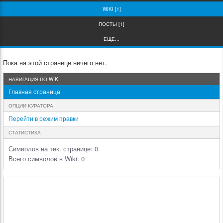
WIKI [1]
ПОСТЫ [1]
ЕЩЕ...
Пока на этой странице ничего нет.
НАВИГАЦИЯ ПО WIKI
Главная страница
ОПЦИИ КУРАТОРА
Перейти в режим правки
СТАТИСТИКА
Символов на тек. странице: 0
Всего символов в Wiki: 0