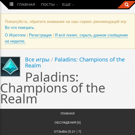
ГЛАВНАЯ
ПОСТЫ
ЕЩЕ
Пожалуйста, обратите внимание на наш сервис рекомендаций игр
Во что поиграть
.
О Игротопе
|
Регистрация
|
Я всё понял, скрыть данное сообщение
на неделю.
Все игры
/
Paladins: Champions of the
Realm
Paladins:
Champions of the
Realm
ГЛАВНАЯ
ОБСУЖДЕНИЯ [0]
ОТЗЫВЫ [5.21 | 7]