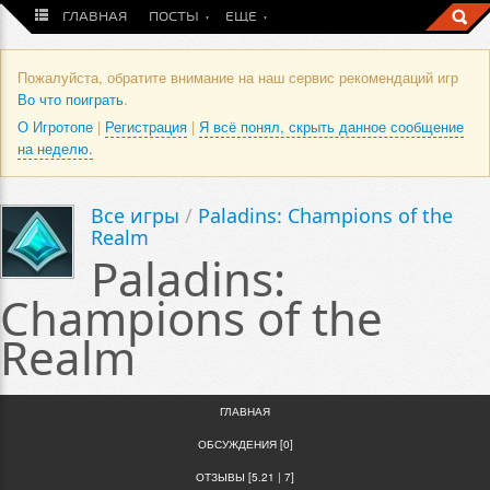
ГЛАВНАЯ
ПОСТЫ
ЕЩЕ
Пожалуйста, обратите внимание на наш сервис рекомендаций игр
Во что поиграть
.
О Игротопе
|
Регистрация
|
Я всё понял, скрыть данное сообщение
на неделю.
Все игры
/
Paladins: Champions of the
Realm
Paladins:
Champions of the
Realm
ГЛАВНАЯ
ОБСУЖДЕНИЯ [0]
ОТЗЫВЫ [5.21 | 7]