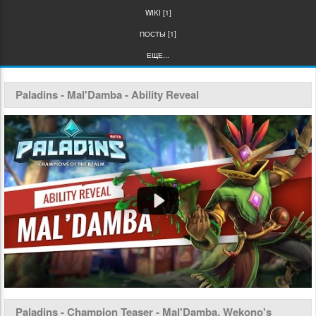
WIKI [1]
ПОСТЫ [1]
ЕЩЕ...
Paladins - Mal'Damba - Ability Reveal
Paladins - Champion Teaser - Mal'Damba, Wekono's