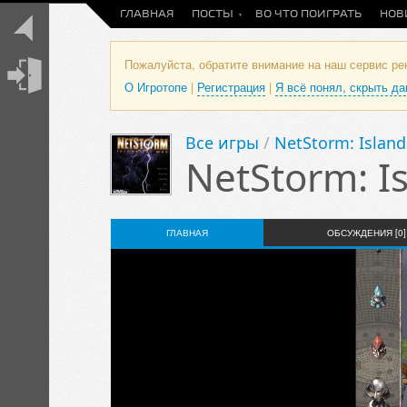
ГЛАВНАЯ
ПОСТЫ
ВО ЧТО ПОИГРАТЬ
НОВ
Пожалуйста, обратите внимание на наш сервис р
О Игротопе
|
Регистрация
|
Я всё понял, скрыть д
Все игры
/
NetStorm: Island
NetStorm: I
ГЛАВНАЯ
ОБСУЖДЕНИЯ [0]