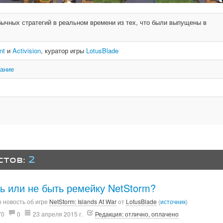
бычных стратегий в реальном времени из тех, что были выпущены в
nt
и
Activision
, куратор игры
LotusBlade
дание
стов:
2
ь или не быть ремейку NetStorm?
 новость об игре
NetStorm: Islands At War
от
LotusBlade
(
источник
)
70
0
23 апреля 2015 г.
Редакция: отлично, оплачено