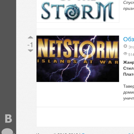
Спус
приз
Обз
-1
Эт
51
Жан
Стил
Пла
Таве
домин
унич