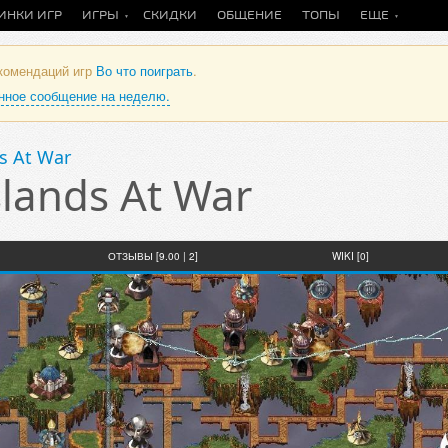
ИНКИ ИГР
ИГРЫ
СКИДКИ
ОБЩЕНИЕ
ТОПЫ
ЕЩЕ
екомендаций игр
Во что поиграть
.
анное сообщение на неделю.
s At War
slands At War
ОТЗЫВЫ [9.00 | 2]
WIKI [0]