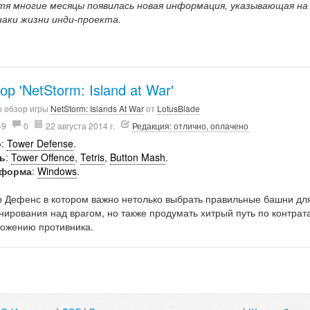
тя многие месяцы появилась новая информация, указывающая на
наки жизни инди-проекта.
ор 'NetStorm: Island at War'
о обзор игры
NetStorm: Islands At War
от
LotusBlade
49
0
22 августа 2014 г.
Редакция: отлично, оплачено
р
:
Tower Defense
.
ь
:
Tower Offence
,
Tetris
,
Button Mash
.
тформа
:
Windows
.
р Дефенс в котором важно нетолько выбрать правильные башни дл
ирования над врагом, но также продумать хитрый путь по контрат
тожению противника.