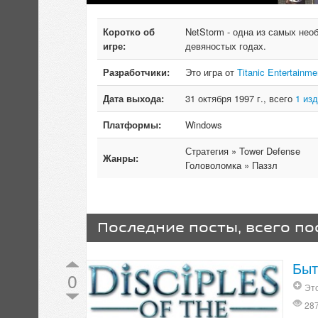
Коротко об
NetStorm - одна из самых нео
игре:
девяностых годах.
Разработчики:
Это игра от
Titanic Entertainme
Дата выхода:
31 октября 1997 г., всего
1 из
Платформы:
Windows
Стратегия » Tower Defense
Жанры:
Головоломка » Паззл
Последние посты, всего по
Быт
0
Это
28