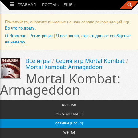
ГЛАВНАЯ
ПОСТЫ
ЕЩЕ
Пожалуйста, обратите внимание на наш сервис рекомендаций игр
Во что поиграть
.
О Игротопе
|
Регистрация
|
Я всё понял, скрыть данное сообщение
на неделю.
Все игры
/
Серия игр Mortal Kombat
/
Mortal Kombat: Armageddon
Mortal Kombat:
Armageddon
ГЛАВНАЯ
ОБСУЖДЕНИЯ [0]
ОТЗЫВЫ [8.50 | 2]
WIKI [0]