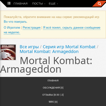
ГЛАВНАЯ
ПОСТЫ
ЕЩЕ
Пожалуйста, обратите внимание на наш сервис рекомендаций игр
Во что поиграть
.
О Игротопе
|
Регистрация
|
Я всё понял, скрыть данное сообщение
на неделю.
Все игры
/
Серия игр Mortal Kombat
/
Mortal Kombat: Armageddon
Mortal Kombat:
Armageddon
ГЛАВНАЯ
ОБСУЖДЕНИЯ [0]
ОТЗЫВЫ [8.50 | 2]
WIKI [0]