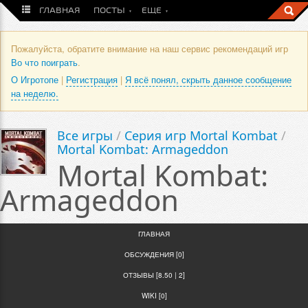
ГЛАВНАЯ
ПОСТЫ
ЕЩЕ
Пожалуйста, обратите внимание на наш сервис рекомендаций игр
Во что поиграть
.
О Игротопе
|
Регистрация
|
Я всё понял, скрыть данное сообщение
на неделю.
Все игры
/
Серия игр Mortal Kombat
/
Mortal Kombat: Armageddon
Mortal Kombat:
Armageddon
ГЛАВНАЯ
ОБСУЖДЕНИЯ [0]
ОТЗЫВЫ [8.50 | 2]
WIKI [0]