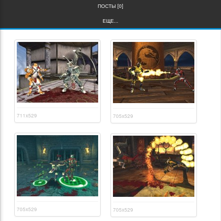
ПОСТЫ [0]
ЕЩЕ...
711x529
705x529
705x529
705x529