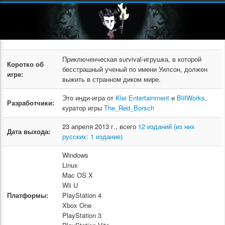
Приключенческая survival-игрушка, в которой
Коротко об
бесстрашный ученый по имени Уилсон, должен
игре:
выжить в странном диком мире.
Это инди-игра от
Klei Entertainment
и
BlitWorks
,
Разработчики:
куратор игры
The_Red_Borsch
23 апреля 2013 г., всего
12 изданий (из них
Дата выхода:
русских: 1 издание)
Windows
Linux
Mac OS X
Wii U
Платформы:
PlayStation 4
Xbox One
PlayStation 3