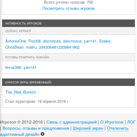
Всего учтено голосов: 750
Посмотреть отзывы игроков
АКТИВНОСТЬ ИГРОКОВ
СЕЙЧАС ИГРАЮТ
AntonioOne
,
Poziti8
,
doctorjuta
,
alexmorva
,
yan141
,
Snake
,
ChrisBean
,
mailru_3343064812209841962
ГОТОВЫ ПОИГРАТЬ ОНЛАЙН
lexus366
,
yan141
КУРАТОР ИГРЫ (ВРЕМЕННЫЙ)
The_Red_Borsch
Стал куратором: 19 апреля 2016 г.
Игротоп © 2012-2016 |
Связь с администрацией
|
О Игротопе
|
ЛОГ
|
Вопросы, отзывы и предложения
|
Широкий экран
|
Отключить
адаптивный дизайн