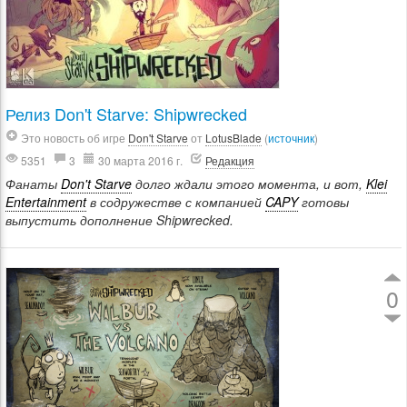
Релиз Don't Starve: Shipwrecked
Это новость об игре
Don't Starve
от
LotusBlade
(
источник
)
5351
3
30 марта 2016 г.
Редакция
Фанаты
Don't Starve
долго ждали этого момента, и вот,
Klei
Entertainment
в содружестве с компанией
CAPY
готовы
выпустить дополнение Shipwrecked.
0