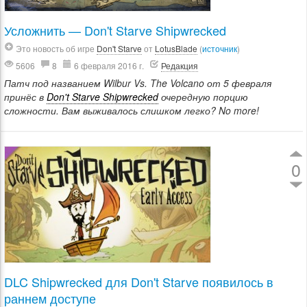
Усложнить — Don't Starve Shipwrecked
Это новость об игре
Don't Starve
от
LotusBlade
(
источник
)
5606
8
6 февраля 2016 г.
Редакция
Патч под названием Wilbur Vs. The Volcano от 5 февраля
принёс в
Don't Starve Shipwrecked
очередную порцию
сложности. Вам выживалось слишком легко? No more!
0
DLC Shipwrecked для Don't Starve появилось в
раннем доступе