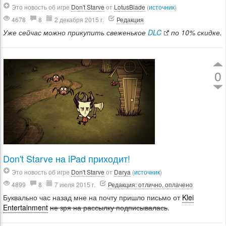
Это новость об игре
Don't Starve
от
LotusBlade
(
источник
)
4678
8
2 декабря 2015 г.
Редакция
Уже сейчас можно прикупить свеженькое
DLC
по 10% скидке.
0
Don't Starve на iPad приходит!
Это новость об игре
Don't Starve
от
Darya
(
источник
)
4899
8
7 июля 2015 г.
Редакция: отлично, оплачено
Буквально час назад мне на почту пришло письмо от
Klei
Entertainment
не зря на рассылку подписывалась
.