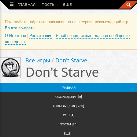
ГЛАВНАЯ
ПОСТЫ
ЕЩЕ
Пожалуйста, обратите внимание на наш сервис рекомендаций игр
Во что поиграть
.
О Игротопе
|
Регистрация
|
Я всё понял, скрыть данное сообщение
на неделю.
Все игры
/
Don't Starve
Don't Starve
ГЛАВНАЯ
ОБСУЖДЕНИЯ [0]
ОТЗЫВЫ [7.48 | 750]
WIKI [4]
ПОСТЫ [10]
ЕЩЕ...