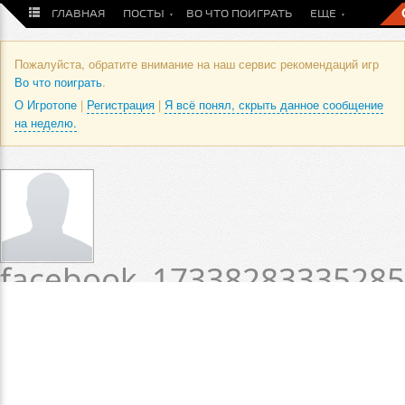
ГЛАВНАЯ
ПОСТЫ
ВО ЧТО ПОИГРАТЬ
ЕЩЕ
Пожалуйста, обратите внимание на наш сервис рекомендаций игр
Во что поиграть
.
О Игротопе
|
Регистрация
|
Я всё понял, скрыть данное сообщение
на неделю.
facebook_1733828333528
/ Оценки и отзывы
пользователя
Статус пока не установлен.