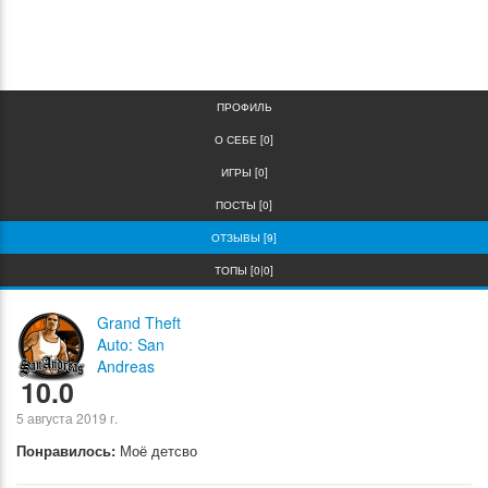
0
0
ПРОФИЛЬ
О СЕБЕ [0]
ИГРЫ [0]
ПОСТЫ [0]
ОТЗЫВЫ [9]
ТОПЫ [0|0]
Grand Theft
Auto: San
Andreas
10.0
5 августа 2019 г.
Понравилось:
Моё детсво