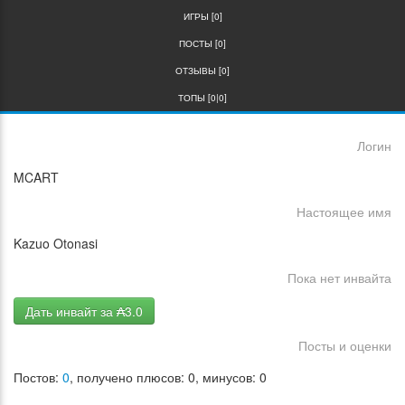
ИГРЫ [0]
ПОСТЫ [0]
ОТЗЫВЫ [0]
ТОПЫ [0|0]
Логин
MCART
Настоящее имя
Kazuo Otonasi
Пока нет инвайта
Дать инвайт за ₳3.0
Посты и оценки
Постов:
0
, получено плюсов: 0, минусов: 0