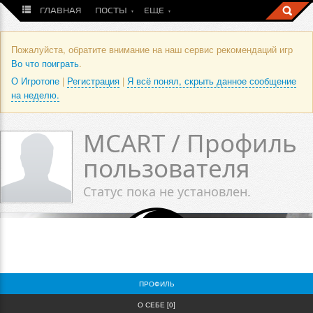
ГЛАВНАЯ
ПОСТЫ
ЕЩЕ
Пожалуйста, обратите внимание на наш сервис рекомендаций игр
Во что поиграть
.
О Игротопе
|
Регистрация
|
Я всё понял, скрыть данное сообщение
на неделю.
MCART / Профиль
пользователя
Статус пока не установлен.
0
0
ПРОФИЛЬ
О СЕБЕ [0]