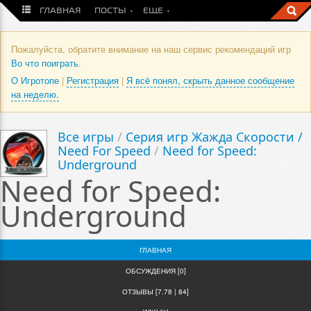
ГЛАВНАЯ
ПОСТЫ
ЕЩЕ
Пожалуйста, обратите внимание на наш сервис рекомендаций игр
Во что поиграть
.
О Игротопе
|
Регистрация
|
Я всё понял, скрыть данное сообщение
на неделю.
Все игры
/
Серия игр Жажда Скорости /
Need For Speed
/
Need for Speed:
Underground
Need for Speed:
Underground
ГЛАВНАЯ
ОБСУЖДЕНИЯ [0]
ОТЗЫВЫ [7.78 | 84]