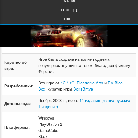
WIKI [0]
ПОСТЫ [1]
ЕЩЕ...
Игра была создана на волне подъема
Коротко об
популярности уличных гонок, благодаря фильму
игре:
Форсаж.
Это игра от
1С / 1C
,
Electronic Arts
и
EA Black
Разработчики:
Box
, куратор игры
BorisBritva
Ноябрь 2003 г., всего
11 изданий (из них русских:
Дата выхода:
1 издание)
Windows
PlayStation 2
Платформы:
GameCube
Xbox