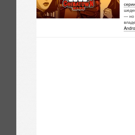
серии
шеде
— но 
влад
Andro