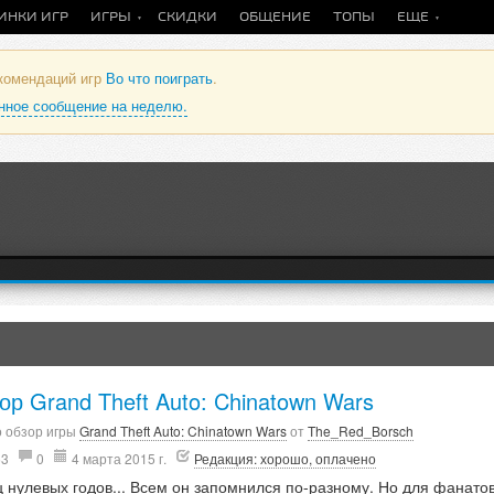
ИНКИ ИГР
ИГРЫ
СКИДКИ
ОБЩЕНИЕ
ТОПЫ
ЕЩЕ
екомендаций игр
Во что поиграть
.
анное сообщение на неделю.
ор Grand Theft Auto: Chinatown Wars
о обзор игры
Grand Theft Auto: Chinatown Wars
от
The_Red_Borsch
53
0
4 марта 2015 г.
Редакция: хорошо, оплачено
 нулевых годов... Всем он запомнился по-разному. Но для фанато