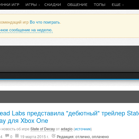
ИНКИ ИГР
ИГРЫ
СКИДКИ
ОБЩЕНИЕ
ТОПЫ
ЕЩЕ
екомендаций игр
Во что поиграть
.
анное сообщение на неделю.
ead Labs представила "дебютный" трейлер Stat
ay для Xbox One
 новость об игре
State of Decay
от
adagio
(
источник
)
04
0
19 марта 2015 г.
Редакция: отлично, оплачено