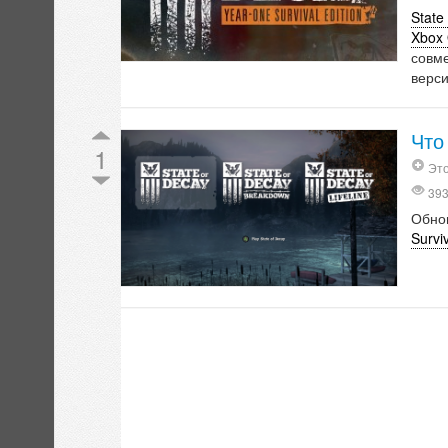
State
Xbox
совме
верси
Что
1
Это
39
Обно
Surviv