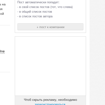
Пост автоматически попадет:
а на
- в свой список постов (тот, что слева)
ня
- в общий список постов
ной
- в список постов автора
+ пост к компании
 One
Чтоб скрыть рекламу, необходимо
зарегистрироваться
.