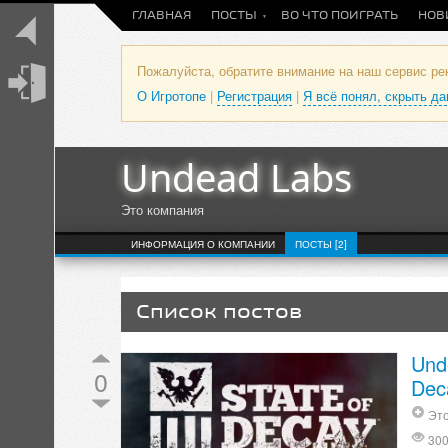
ГЛАВНАЯ
ПОСТЫ
ВО ЧТО ПОИГРАТЬ
НОВ
Пожалуйста, обратите внимание на наш сервис р
О Игротопе
|
Регистрация
|
Я всё понял, скрыть д
Undead Labs
Это компания
ИНФОРМАЦИЯ О КОМПАНИИ
ПОСТЫ [2]
Список постов
Und
0
Dec
Это
30