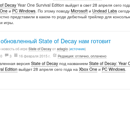
 of Decay
Year One Survival Edition выйдет в свет 28 апреля сего год
 One
и
PC Windows
. По этому поводу
Microsoft
и
Undead Labs
сегод
стно представили в каком-то роде дебютный трейлер для консоль
и игры.
 обновленный State of Decay нам готовит
 новость об игре
State of Decay
от
adagio
(
источник
)
30
3
16 февраля 2015 г.
Редакция: отлично, оплачено
вленная версия
State of Decay
под названием
State of Decay: Year
al Edition
выйдет 28 апреля сего года на
Xbox One
и
PC Windows
.